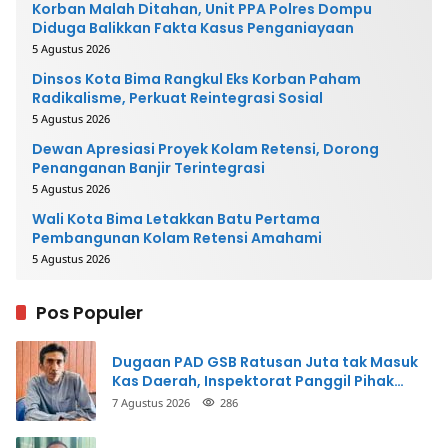
Korban Malah Ditahan, Unit PPA Polres Dompu
Diduga Balikkan Fakta Kasus Penganiayaan
5 Agustus 2026
Dinsos Kota Bima Rangkul Eks Korban Paham
Radikalisme, Perkuat Reintegrasi Sosial
5 Agustus 2026
Dewan Apresiasi Proyek Kolam Retensi, Dorong
Penanganan Banjir Terintegrasi
5 Agustus 2026
Wali Kota Bima Letakkan Batu Pertama
Pembangunan Kolam Retensi Amahami
5 Agustus 2026
Pos Populer
Dugaan PAD GSB Ratusan Juta tak Masuk
Kas Daerah, Inspektorat Panggil Pihak
Terkait
7 Agustus 2026
286