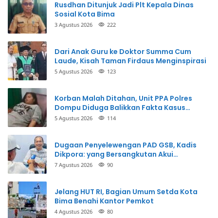
Rusdhan Ditunjuk Jadi Plt Kepala Dinas
Sosial Kota Bima
3 Agustus 2026
222
Dari Anak Guru ke Doktor Summa Cum
Laude, Kisah Taman Firdaus Menginspirasi
5 Agustus 2026
123
Korban Malah Ditahan, Unit PPA Polres
Dompu Diduga Balikkan Fakta Kasus
Penganiayaan
5 Agustus 2026
114
Dugaan Penyelewengan PAD GSB, Kadis
Dikpora: yang Bersangkutan Akui
Perbuatannya dan Siap Mengembalikan
7 Agustus 2026
90
Uang
Jelang HUT RI, Bagian Umum Setda Kota
Bima Benahi Kantor Pemkot
4 Agustus 2026
80