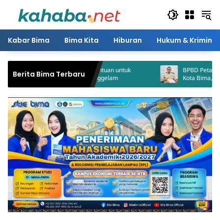
Langsung
ke
konten
Kabar Bima
Bima Kita
Hiburan
Hukum & Kriminal
Pemkot Bima Serahkan Bantuan untuk
BPBD Petakan 1.952 KK
Berita Bima Terbaru
Nelayan Korban Kapal Tenggelam
Kota Bima, 5.604 Jiwa 