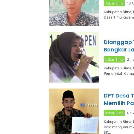
Kabar Bima
13 A
Kabupaten Bima, K
Desa Timu Kecama
Dianggap 
Bongkar L
Kabar Bima
21 J
Kabupaten Bima, K
Pemerintah Camat
DPT Desa 
Memilih P
Kabar Bima
6 Ok
Kabupaten Bima, K
Bolo mengumumkan
SK…