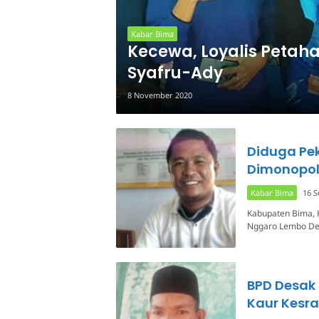
Kabar Bima
Kecewa, Loyalis Petah
Syafru-Ady
8 November 2020
Diduga Pe
Dimonopol
Kabar Bima
16 
Kabupaten Bima, 
Nggaro Lembo Des
BPD Desak
Kaur Kesra