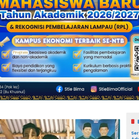
Ser
Adu