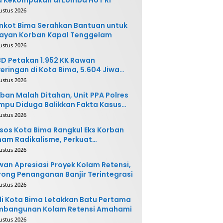
ustus 2026
kot Bima Serahkan Bantuan untuk
ayan Korban Kapal Tenggelam
ustus 2026
D Petakan 1.952 KK Rawan
eringan di Kota Bima, 5.604 Jiwa
rpotensi Terdampak
ustus 2026
ban Malah Ditahan, Unit PPA Polres
pu Diduga Balikkan Fakta Kasus
nganiayaan
ustus 2026
sos Kota Bima Rangkul Eks Korban
am Radikalisme, Perkuat
ntegrasi Sosial
ustus 2026
an Apresiasi Proyek Kolam Retensi,
ong Penanganan Banjir Terintegrasi
ustus 2026
i Kota Bima Letakkan Batu Pertama
mbangunan Kolam Retensi Amahami
ustus 2026