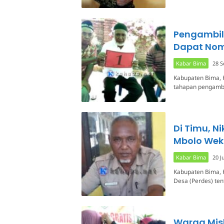
Pengambil
Dapat Nom
Kabar Bima
28 
Kabupaten Bima, 
tahapan pengambil
Di Timu, N
Mbolo Wek
Kabar Bima
20 J
Kabupaten Bima, 
Desa (Perdes) ten
Warga Mis