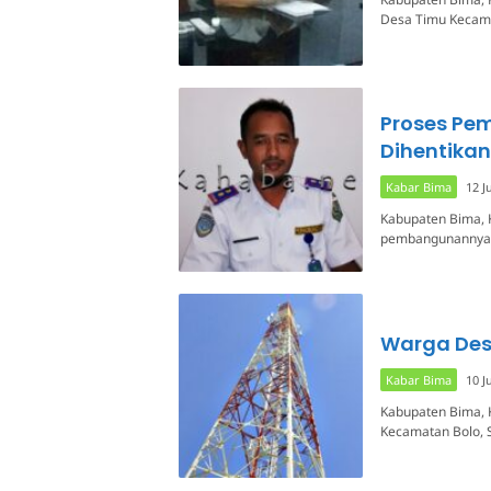
Desa Timu Kecam
Proses Pe
Dihentikan
Kabar Bima
12 J
Kabupaten Bima, Ka
pembangunannya d
Warga Desa
Kabar Bima
10 J
Kabupaten Bima, 
Kecamatan Bolo, 