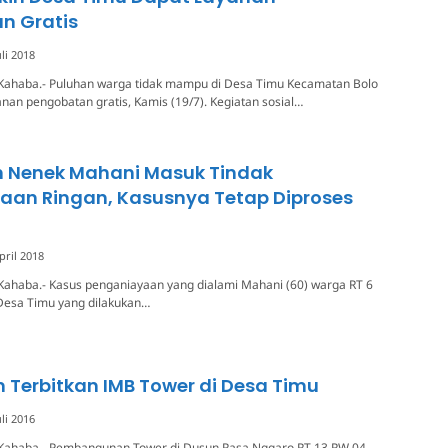
n Gratis
uli 2018
Kahaba.- Puluhan warga tidak mampu di Desa Timu Kecamatan Bolo
an pengobatan gratis, Kamis (19/7). Kegiatan sosial…
 Nenek Mahani Masuk Tindak
aan Ringan, Kasusnya Tetap Diproses
pril 2018
Kahaba.- Kasus penganiayaan yang dialami Mahani (60) warga RT 6
esa Timu yang dilakukan…
 Terbitkan IMB Tower di Desa Timu
uli 2016
Kahaba.- Pembangunan Tower di Dusun Rasa Nggaro RT 13 RW 04