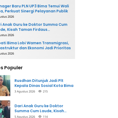
ager Baru PLN UP3 Bima Temui Wali
a, Perkuat Sinergi Pelayanan Publik
ustus 2026
i Anak Guru ke Doktor Summa Cum
de, Kisah Taman Firdaus
ginspirasi
ustus 2026
ati Bima Lobi Wamen Transmigrasi,
rastruktur dan Ekonomi Jadi Prioritas
ustus 2026
s Populer
Rusdhan Ditunjuk Jadi Plt
Kepala Dinas Sosial Kota Bima
3 Agustus 2026
215
Dari Anak Guru ke Doktor
Summa Cum Laude, Kisah
Taman Firdaus Menginspirasi
5 Agustus 2026
114