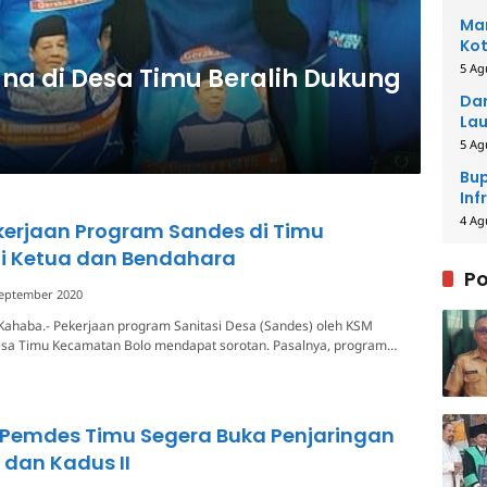
Man
Kot
5 Ag
ana di Desa Timu Beralih Dukung
Dar
Lau
Men
5 Ag
Bup
Inf
4 Ag
kerjaan Program Sandes di Timu
i Ketua dan Bendahara
Po
September 2020
Kahaba.- Pekerjaan program Sanitasi Desa (Sandes) oleh KSM
a Timu Kecamatan Bolo mendapat sorotan. Pasalnya, program…
 Pemdes Timu Segera Buka Penjaringan
 dan Kadus II