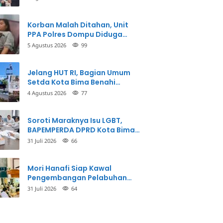
Korban Malah Ditahan, Unit
PPA Polres Dompu Diduga
Balikkan Fakta Kasus
5 Agustus 2026
99
Penganiayaan
Jelang HUT RI, Bagian Umum
Setda Kota Bima Benahi
Kantor Pemkot
4 Agustus 2026
77
Soroti Maraknya Isu LGBT,
BAPEMPERDA DPRD Kota Bima
Mulai Bahas Rancangan Perda
31 Juli 2026
66
Pencegahan
Mori Hanafi Siap Kawal
Pengembangan Pelabuhan
Bima, KSOP Usulkan Tambahan
31 Juli 2026
64
Dermaga Rp400 Miliar