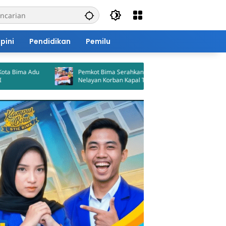
pini
Pendidikan
Pemilu
Pemkot Bima Serahkan Bantuan untuk
BPBD Petakan 1.
Nelayan Korban Kapal Tenggelam
Kota Bima, 5.60