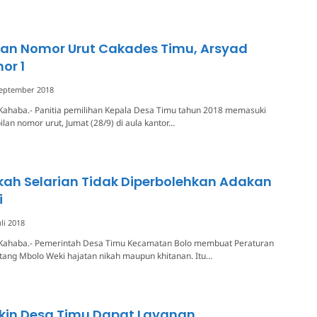
an Nomor Urut Cakades Timu, Arsyad
or 1
September 2018
Kahaba.- Panitia pemilihan Kepala Desa Timu tahun 2018 memasuki
an nomor urut, Jumat (28/9) di aula kantor…
ikah Selarian Tidak Diperbolehkan Adakan
i
uli 2018
Kahaba.- Pemerintah Desa Timu Kecamatan Bolo membuat Peraturan
tang Mbolo Weki hajatan nikah maupun khitanan. Itu…
kin Desa Timu Dapat Layanan