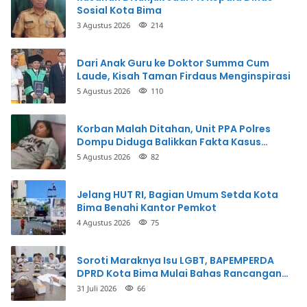
Sosial Kota Bima
3 Agustus 2026
214
Dari Anak Guru ke Doktor Summa Cum
Laude, Kisah Taman Firdaus Menginspirasi
5 Agustus 2026
110
Korban Malah Ditahan, Unit PPA Polres
Dompu Diduga Balikkan Fakta Kasus
Penganiayaan
5 Agustus 2026
82
Jelang HUT RI, Bagian Umum Setda Kota
Bima Benahi Kantor Pemkot
4 Agustus 2026
75
Soroti Maraknya Isu LGBT, BAPEMPERDA
DPRD Kota Bima Mulai Bahas Rancangan
Perda Pencegahan
31 Juli 2026
66