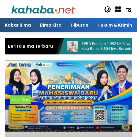
Langsung
ke
konten
Kabar Bima
Bima Kita
Hiburan
Hukum & Kriminal
hkan Bantuan untuk
BPBD Petakan 1.952 KK Rawan Kekeringan
Berita Bima Terbaru
apal Tenggelam
Kota Bima, 5.604 Jiwa Berpotensi Terdam
Kabar Bima