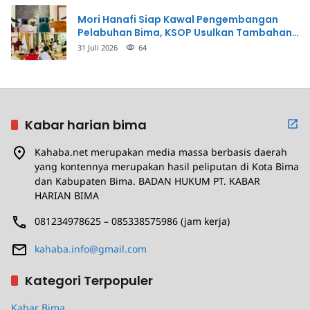
Mori Hanafi Siap Kawal Pengembangan
Pelabuhan Bima, KSOP Usulkan Tambahan
Dermaga Rp400 Miliar
31 Juli 2026
64
Kabar harian bima
Kahaba.net merupakan media massa berbasis daerah
yang kontennya merupakan hasil peliputan di Kota Bima
dan Kabupaten Bima. BADAN HUKUM PT. KABAR
HARIAN BIMA
081234978625 – 085338575986 (jam kerja)
kahaba.info@gmail.com
Kategori Terpopuler
Kabar Bima