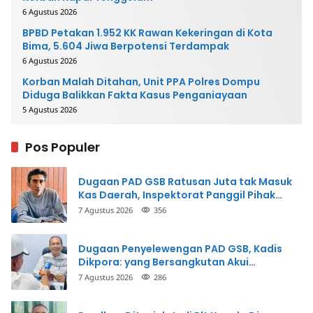
6 Agustus 2026
BPBD Petakan 1.952 KK Rawan Kekeringan di Kota
Bima, 5.604 Jiwa Berpotensi Terdampak
6 Agustus 2026
Korban Malah Ditahan, Unit PPA Polres Dompu
Diduga Balikkan Fakta Kasus Penganiayaan
5 Agustus 2026
Pos Populer
Dugaan PAD GSB Ratusan Juta tak Masuk
Kas Daerah, Inspektorat Panggil Pihak
Terkait
7 Agustus 2026
356
Dugaan Penyelewengan PAD GSB, Kadis
Dikpora: yang Bersangkutan Akui
Perbuatannya dan Siap Mengembalikan
7 Agustus 2026
286
Uang