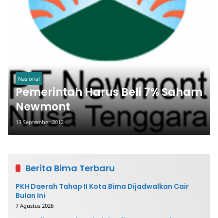
Nasional
Pemerintah Harus Beli 7% Saham
Newmont
13 September 2012
Berita Bima Terbaru
PKH Daerah Tahap II Kota Bima Dijadwalkan Cair
Bulan Ini
7 Agustus 2026