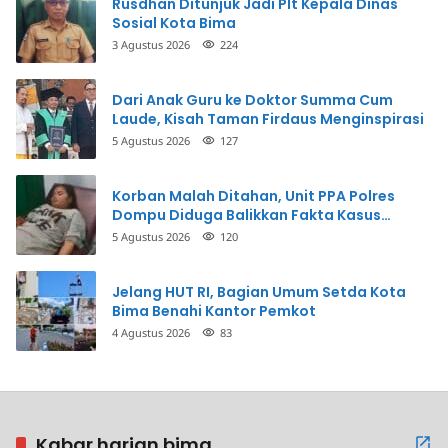
Rusdhan Ditunjuk Jadi Plt Kepala Dinas
Sosial Kota Bima
3 Agustus 2026
224
Dari Anak Guru ke Doktor Summa Cum
Laude, Kisah Taman Firdaus Menginspirasi
5 Agustus 2026
127
Korban Malah Ditahan, Unit PPA Polres
Dompu Diduga Balikkan Fakta Kasus
Penganiayaan
5 Agustus 2026
120
Jelang HUT RI, Bagian Umum Setda Kota
Bima Benahi Kantor Pemkot
4 Agustus 2026
83
Kabar harian bima