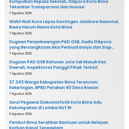
Kumpulkan Kepala Sekolah, Dikpora Kota Bima
Tekankan Transparansi dan Inovasi
7 Agustus 2026
Wakil Wali Kota Lepas Kontingen Jambore Nasional,
Bawa Harum Nama Kota Bima
7 Agustus 2026
Dugaan Penyelewengan PAD GSB, Kadis Dikpora:
yang Bersangkutan Akui Perbuatannya dan Siap
Mengembalikan Uang
7 Agustus 2026
Dugaan PAD GSB Ratusan Juta tak Masuk Kas
Daerah, Inspektorat Panggil Pihak Terkait
7 Agustus 2026
27.343 Warga Kabupaten Bima Terancam
Kekeringan, BPBD Petakan 40 Desa Rawan
7 Agustus 2026
Seru! Pegawai Diskominfotik Kota Bima Adu
Kekompakan di Lomba HUT RI
6 Agustus 2026
Pemkot Bima Serahkan Bantuan untuk Nelayan
Korban Kapal Tenggelam