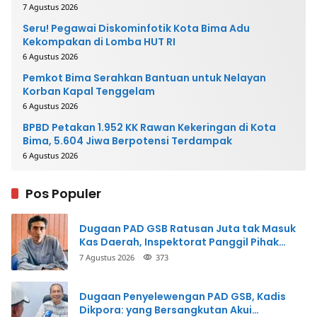
7 Agustus 2026
Seru! Pegawai Diskominfotik Kota Bima Adu
Kekompakan di Lomba HUT RI
6 Agustus 2026
Pemkot Bima Serahkan Bantuan untuk Nelayan
Korban Kapal Tenggelam
6 Agustus 2026
BPBD Petakan 1.952 KK Rawan Kekeringan di Kota
Bima, 5.604 Jiwa Berpotensi Terdampak
6 Agustus 2026
Pos Populer
Dugaan PAD GSB Ratusan Juta tak Masuk
Kas Daerah, Inspektorat Panggil Pihak
Terkait
7 Agustus 2026
373
Dugaan Penyelewengan PAD GSB, Kadis
Dikpora: yang Bersangkutan Akui