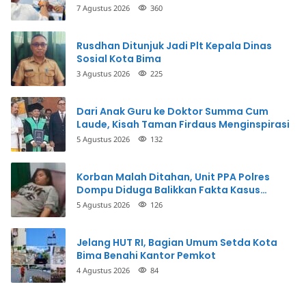
Perbuatannya dan Siap Mengembalikan
7 Agustus 2026
360
Uang
Rusdhan Ditunjuk Jadi Plt Kepala Dinas
Sosial Kota Bima
3 Agustus 2026
225
Dari Anak Guru ke Doktor Summa Cum
Laude, Kisah Taman Firdaus Menginspirasi
5 Agustus 2026
132
Korban Malah Ditahan, Unit PPA Polres
Dompu Diduga Balikkan Fakta Kasus
Penganiayaan
5 Agustus 2026
126
Jelang HUT RI, Bagian Umum Setda Kota
Bima Benahi Kantor Pemkot
4 Agustus 2026
84