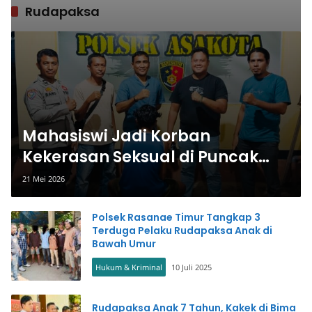
Rudapaksa
Mahasiswi Jadi Korban
Kekerasan Seksual di Puncak
Jatiwangi, Polisi Ringkus
21 Mei 2026
Terduga Pelaku
Polsek Rasanae Timur Tangkap 3
Terduga Pelaku Rudapaksa Anak di
Bawah Umur
Hukum & Kriminal
10 Juli 2025
Rudapaksa Anak 7 Tahun, Kakek di Bima