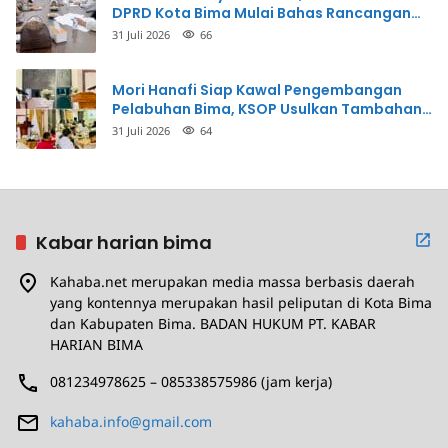
DPRD Kota Bima Mulai Bahas Rancangan
Perda Pencegahan
31 Juli 2026
66
Mori Hanafi Siap Kawal Pengembangan
Pelabuhan Bima, KSOP Usulkan Tambahan
Dermaga Rp400 Miliar
31 Juli 2026
64
Kabar harian bima
Kahaba.net merupakan media massa berbasis daerah
yang kontennya merupakan hasil peliputan di Kota Bima
dan Kabupaten Bima. BADAN HUKUM PT. KABAR
HARIAN BIMA
081234978625 – 085338575986 (jam kerja)
kahaba.info@gmail.com