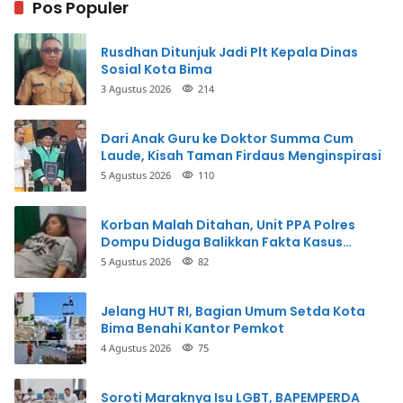
Pos Populer
Rusdhan Ditunjuk Jadi Plt Kepala Dinas
Sosial Kota Bima
3 Agustus 2026
214
Dari Anak Guru ke Doktor Summa Cum
Laude, Kisah Taman Firdaus Menginspirasi
5 Agustus 2026
110
Korban Malah Ditahan, Unit PPA Polres
Dompu Diduga Balikkan Fakta Kasus
Penganiayaan
5 Agustus 2026
82
Jelang HUT RI, Bagian Umum Setda Kota
Bima Benahi Kantor Pemkot
4 Agustus 2026
75
Soroti Maraknya Isu LGBT, BAPEMPERDA