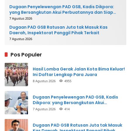
Dugaan Penyelewengan PAD GSB, Kadis Dikpora:
yang Bersangkutan Akui Perbuatannya dan Siap
Mengembalikan Uang
7 Agustus 2026
Dugaan PAD GSB Ratusan Juta tak Masuk Kas
Daerah, Inspektorat Panggil Pihak Terkait
7 Agustus 2026
Pos Populer
Hasil Lomba Gerak Jalan Kota Bima Keluar!
Ini Daftar Lengkap Para Juara
8 Agustus 2026
4955
Dugaan Penyelewengan PAD GSB, Kadis
Dikpora: yang Bersangkutan Akui
Perbuatannya dan Siap Mengembalikan
7 Agustus 2026
414
Uang
Dugaan PAD GSB Ratusan Juta tak Masuk
Kas Daerah, Inspektorat Panggil Pihak