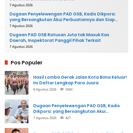
7 Agustus 2026
Dugaan Penyelewengan PAD GSB, Kadis Dikpora:
yang Bersangkutan Akui Perbuatannya dan Siap
Mengembalikan Uang
7 Agustus 2026
Dugaan PAD GSB Ratusan Juta tak Masuk Kas
Daerah, Inspektorat Panggil Pihak Terkait
7 Agustus 2026
Pos Populer
Hasil Lomba Gerak Jalan Kota Bima Keluar!
Ini Daftar Lengkap Para Juara
8 Agustus 2026
5560
Dugaan Penyelewengan PAD GSB, Kadis
Dikpora: yang Bersangkutan Akui
Perbuatannya dan Siap Mengembalikan
7 Agustus 2026
427
Uang