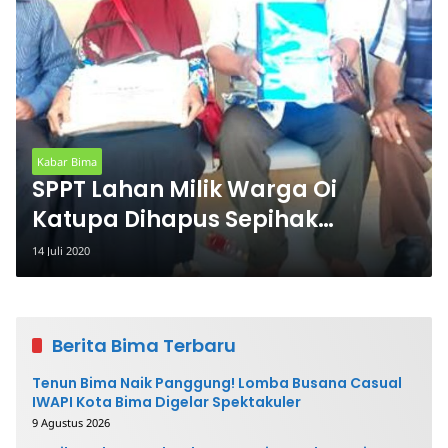
Kabar Bima
SPPT Lahan Milik Warga Oi
Katupa Dihapus Sepihak
Pemerintah
14 Juli 2020
Berita Bima Terbaru
Tenun Bima Naik Panggung! Lomba Busana Casual
IWAPI Kota Bima Digelar Spektakuler
9 Agustus 2026