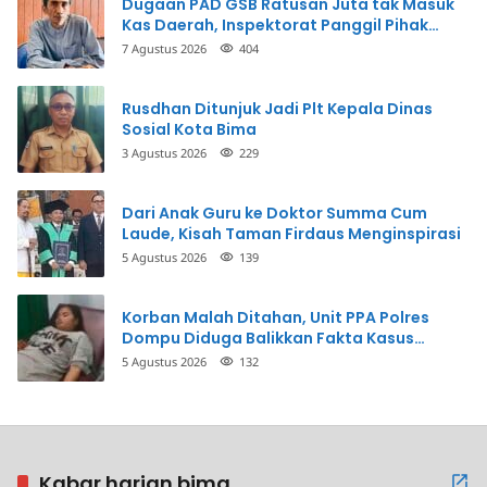
Dugaan PAD GSB Ratusan Juta tak Masuk
Kas Daerah, Inspektorat Panggil Pihak
Terkait
7 Agustus 2026
404
Rusdhan Ditunjuk Jadi Plt Kepala Dinas
Sosial Kota Bima
3 Agustus 2026
229
Dari Anak Guru ke Doktor Summa Cum
Laude, Kisah Taman Firdaus Menginspirasi
5 Agustus 2026
139
Korban Malah Ditahan, Unit PPA Polres
Dompu Diduga Balikkan Fakta Kasus
Penganiayaan
5 Agustus 2026
132
Kabar harian bima