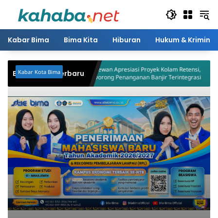
Langsung
ke
konten
Kabar Bima
Bima Kita
Hiburan
Hukum & Kriminal
orban Paham
Dewan Apresiasi Proyek Kolam Retensi,
Kabar Kota Bima
Berita Bima Terbaru
Sosial
Dorong Penanganan Banjir Terintegrasi