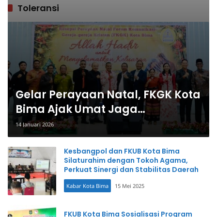
Toleransi
Gelar Perayaan Natal, FKGK Kota
Bima Ajak Umat Jaga
Kerukunan dan Saling Mengasihi
14 Januari 2026
Kesbangpol dan FKUB Kota Bima
Silaturahim dengan Tokoh Agama,
Perkuat Sinergi dan Stabilitas Daerah
Kabar Kota Bima
15 Mei 2025
FKUB Kota Bima Sosialisasi Program