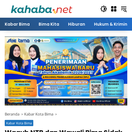
Langsung
ke
konten
Kabar Bima
Bima Kita
Hiburan
Hukum & Kriminal
Beranda
Kabar Kota Bima
Kabar Kota Bima