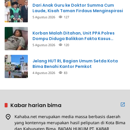
Dari Anak Guru ke Doktor Summa Cum
Laude, Kisah Taman Firdaus Menginspirasi
5 Agustus 2026
127
Korban Malah Ditahan, Unit PPA Polres
Dompu Diduga Balikkan Fakta Kasus
Penganiayaan
5 Agustus 2026
120
Jelang HUT RI, Bagian Umum Setda Kota
Bima Benahi Kantor Pemkot
4 Agustus 2026
83
Kabar harian bima
Kahaba.net merupakan media massa berbasis daerah
yang kontennya merupakan hasil peliputan di Kota Bima
dan Kabupaten Bima. BADAN HUKUM PT. KABAR