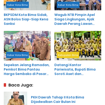
Kabar Kota Bima
Kabar Kota Bima
BKPSDM Kota Bima Sidak,
Wagub NTB Pimpin Apel
ASN Bolos Siap-Siap Kena
Siaga Lingkungan, Ajak
Sanksi
Daerah Perang Lawan
Sampah
Kabar Kota Bima
Kabupaten Bima
Sepekan Jelang Ramadan,
Datangi Kantor
Pemkot Bima Pantau
Pariwisata, Bupati Bima
Harga Sembako di Pasar
Soroti Aset dan
Amahami
Pengelolaan Wisata
Baca Juga:
PKH Daerah Tahap II Kota Bima
Dijadwalkan Cair Bulan Ini