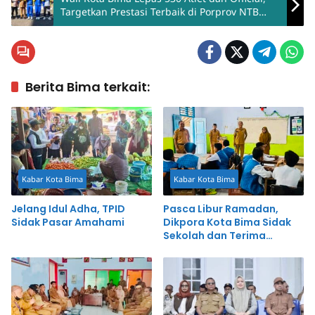
Targetkan Prestasi Terbaik di Porprov NTB
2026
Berita Bima terkait:
Kabar Kota Bima
Kabar Kota Bima
Jelang Idul Adha, TPID
Pasca Libur Ramadan,
Sidak Pasar Amahami
Dikpora Kota Bima Sidak
Sekolah dan Terima
Banyak Keluhan