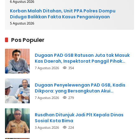
6 Agustus 2026
Korban Malah Ditahan, Unit PPA Polres Dompu
Diduga Balikkan Fakta Kasus Penganiayaan
5 Agustus 2026
Pos Populer
Dugaan PAD GSB Ratusan Juta tak Masuk
Kas Daerah, Inspektorat Panggil Pihak
Terkait
7 Agustus 2026
354
Dugaan Penyelewengan PAD GSB, Kadis
Dikpora: yang Bersangkutan Akui
Perbuatannya dan Siap Mengembalikan
7 Agustus 2026
279
Uang
Rusdhan Ditunjuk Jadi Plt Kepala Dinas
Sosial Kota Bima
3 Agustus 2026
224