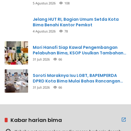
Penganiayaan
5 Agustus 2026
108
Jelang HUT RI, Bagian Umum Setda Kota
Bima Benahi Kantor Pemkot
4 Agustus 2026
78
Mori Hanafi Siap Kawal Pengembangan
Pelabuhan Bima, KSOP Usulkan Tambahan
Dermaga Rp400 Miliar
31 Juli 2026
66
Soroti Maraknya Isu LGBT, BAPEMPERDA
DPRD Kota Bima Mulai Bahas Rancangan
Perda Pencegahan
31 Juli 2026
66
Kabar harian bima