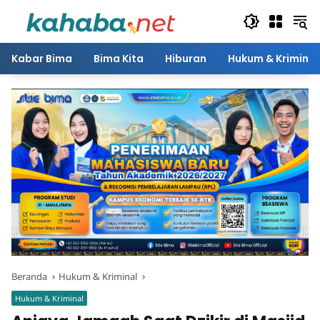
Langsung
ke
konten
Kabar Bima
Bima Kita
Hiburan
Hukum & Kriminal
Beranda
Hukum & Kriminal
Hukum & Kriminal