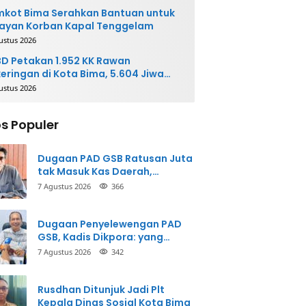
kot Bima Serahkan Bantuan untuk
ayan Korban Kapal Tenggelam
ustus 2026
D Petakan 1.952 KK Rawan
eringan di Kota Bima, 5.604 Jiwa
rpotensi Terdampak
ustus 2026
s Populer
Dugaan PAD GSB Ratusan Juta
tak Masuk Kas Daerah,
Inspektorat Panggil Pihak
7 Agustus 2026
366
Terkait
Dugaan Penyelewengan PAD
GSB, Kadis Dikpora: yang
Bersangkutan Akui
7 Agustus 2026
342
Perbuatannya dan Siap
Mengembalikan Uang
Rusdhan Ditunjuk Jadi Plt
Kepala Dinas Sosial Kota Bima