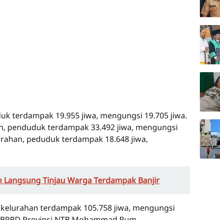
k terdampak 19.955 jiwa, mengungsi 19.705 jiwa.
n, penduduk terdampak 33.492 jiwa, mengungsi
urahan, peduduk terdampak 18.648 jiwa,
un Langsung Tinjau Warga Terdampak Banjir
 kelurahan terdampak 105.758 jiwa, mengungsi
na BPBD Provinsi NTB Mohammad Rum.