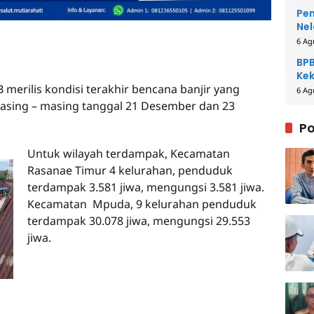
Pem
Nel
6 Ag
BPB
Kek
 merilis kondisi terakhir bencana banjir yang
Be
6 Ag
masing – masing tanggal 21 Desember dan 23
Po
Untuk wilayah terdampak, Kecamatan
Rasanae Timur 4 kelurahan, penduduk
terdampak 3.581 jiwa, mengungsi 3.581 jiwa.
Kecamatan Mpuda, 9 kelurahan penduduk
terdampak 30.078 jiwa, mengungsi 29.553
jiwa.