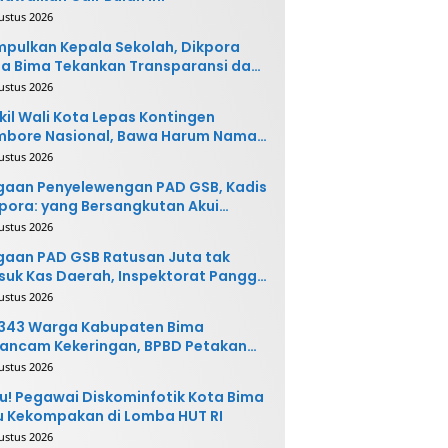
ustus 2026
pulkan Kepala Sekolah, Dikpora
a Bima Tekankan Transparansi dan
vasi
ustus 2026
il Wali Kota Lepas Kontingen
mbore Nasional, Bawa Harum Nama
ta Bima
ustus 2026
gaan Penyelewengan PAD GSB, Kadis
pora: yang Bersangkutan Akui
buatannya dan Siap
ustus 2026
ngembalikan Uang
aan PAD GSB Ratusan Juta tak
uk Kas Daerah, Inspektorat Panggil
ak Terkait
ustus 2026
.343 Warga Kabupaten Bima
ancam Kekeringan, BPBD Petakan
 Desa Rawan
ustus 2026
u! Pegawai Diskominfotik Kota Bima
 Kekompakan di Lomba HUT RI
ustus 2026