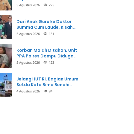
3 Agustus 2026
225
Dari Anak Guru ke Doktor
Summa Cum Laude, Kisah
Taman Firdaus Menginspirasi
5 Agustus 2026
131
Korban Malah Ditahan, Unit
PPA Polres Dompu Diduga
Balikkan Fakta Kasus
5 Agustus 2026
123
Penganiayaan
Jelang HUT RI, Bagian Umum
Setda Kota Bima Benahi
Kantor Pemkot
4 Agustus 2026
84