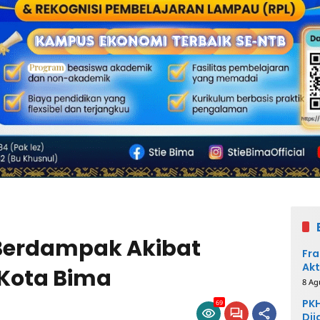
 Berdampak Akibat
Fra
Akt
 Kota Bima
8 Ag
PKH
69
Dij