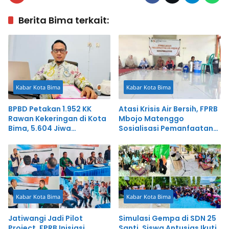
Berita Bima terkait:
Kabar Kota Bima
Kabar Kota Bima
BPBD Petakan 1.952 KK
Atasi Krisis Air Bersih, FPRB
Rawan Kekeringan di Kota
Mbojo Matenggo
Bima, 5.604 Jiwa
Sosialisasi Pemanfaatan
Berpotensi Terdampak
Air Hujan di MIS Sambinae
Kabar Kota Bima
Kabar Kota Bima
Jatiwangi Jadi Pilot
Simulasi Gempa di SDN 25
Project, FPRB Inisiasi
Santi, Siswa Antusias Ikuti