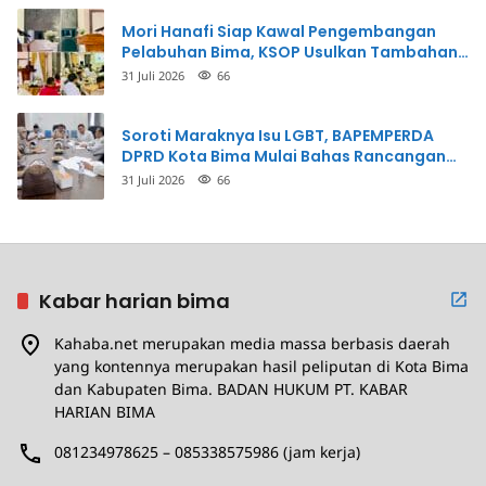
Mori Hanafi Siap Kawal Pengembangan
Pelabuhan Bima, KSOP Usulkan Tambahan
Dermaga Rp400 Miliar
31 Juli 2026
66
Soroti Maraknya Isu LGBT, BAPEMPERDA
DPRD Kota Bima Mulai Bahas Rancangan
Perda Pencegahan
31 Juli 2026
66
Kabar harian bima
Kahaba.net merupakan media massa berbasis daerah
yang kontennya merupakan hasil peliputan di Kota Bima
dan Kabupaten Bima. BADAN HUKUM PT. KABAR
HARIAN BIMA
081234978625 – 085338575986 (jam kerja)