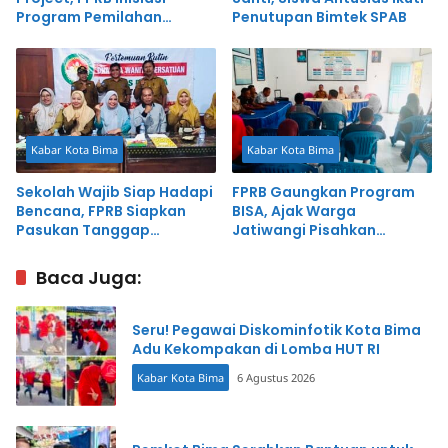
Program Pemilahan
Penutupan Bimtek SPAB
Sampah Bernilai Ekonomis
Kabar Kota Bima
Kabar Kota Bima
Sekolah Wajib Siap Hadapi
FPRB Gaungkan Program
Bencana, FPRB Siapkan
BISA, Ajak Warga
Pasukan Tanggap
Jatiwangi Pisahkan
Bencana
Sampah Rumah Tangga
Baca Juga:
Seru! Pegawai Diskominfotik Kota Bima
Adu Kekompakan di Lomba HUT RI
Kabar Kota Bima
6 Agustus 2026