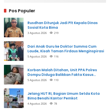
Pos Populer
Rusdhan Ditunjuk Jadi Plt Kepala Dinas
Sosial Kota Bima
3 Agustus 2026
219
Dari Anak Guru ke Doktor Summa Cum
Laude, Kisah Taman Firdaus Menginspirasi
5 Agustus 2026
116
Korban Malah Ditahan, Unit PPA Polres
Dompu Diduga Balikkan Fakta Kasus
Penganiayaan
5 Agustus 2026
110
Jelang HUT RI, Bagian Umum Setda Kota
Bima Benahi Kantor Pemkot
4 Agustus 2026
78