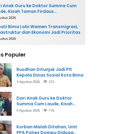
i Anak Guru ke Doktor Summa Cum
de, Kisah Taman Firdaus
ginspirasi
ustus 2026
ati Bima Lobi Wamen Transmigrasi,
rastruktur dan Ekonomi Jadi Prioritas
ustus 2026
s Populer
Rusdhan Ditunjuk Jadi Plt
Kepala Dinas Sosial Kota Bima
3 Agustus 2026
215
Dari Anak Guru ke Doktor
Summa Cum Laude, Kisah
Taman Firdaus Menginspirasi
5 Agustus 2026
116
Korban Malah Ditahan, Unit
PPA Polres Dompu Diduga