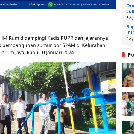
Dar
Lau
Men
5 Ag
Bup
Inf
a HM Rum didampingi Kadis PUPR dan jajarannya
4 Ag
ek pembangunan sumur bor SPAM di Kelurahan
arum Jaya, Rabu 10 Januari 2024.
Po