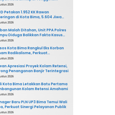
ustus 2026
D Petakan 1.952 KK Rawan
eringan di Kota Bima, 5.604 Jiwa
rpotensi Terdampak
ustus 2026
ban Malah Ditahan, Unit PPA Polres
pu Diduga Balikkan Fakta Kasus
nganiayaan
ustus 2026
sos Kota Bima Rangkul Eks Korban
am Radikalisme, Perkuat
ntegrasi Sosial
ustus 2026
an Apresiasi Proyek Kolam Retensi,
ong Penanganan Banjir Terintegrasi
ustus 2026
i Kota Bima Letakkan Batu Pertama
mbangunan Kolam Retensi Amahami
ustus 2026
ager Baru PLN UP3 Bima Temui Wali
a, Perkuat Sinergi Pelayanan Publik
ustus 2026