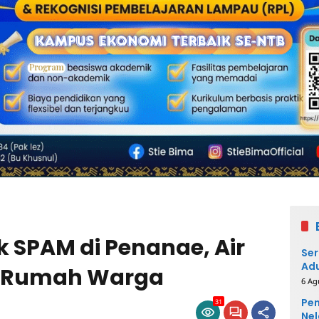
k SPAM di Penanae, Air
Ser
Adu
e Rumah Warga
6 Ag
Pem
31
Nel