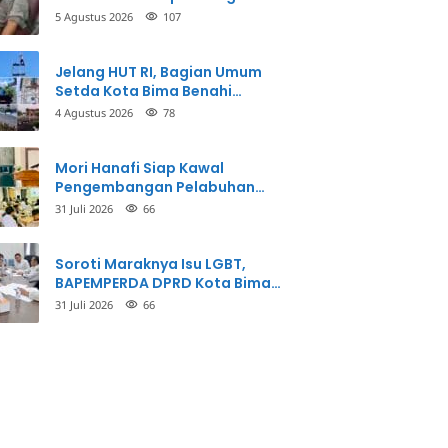
Balikkan Fakta Kasus
5 Agustus 2026
107
Penganiayaan
Jelang HUT RI, Bagian Umum
Setda Kota Bima Benahi
Kantor Pemkot
4 Agustus 2026
78
Mori Hanafi Siap Kawal
Pengembangan Pelabuhan
Bima, KSOP Usulkan Tambahan
31 Juli 2026
66
Dermaga Rp400 Miliar
Soroti Maraknya Isu LGBT,
BAPEMPERDA DPRD Kota Bima
Mulai Bahas Rancangan Perda
31 Juli 2026
66
Pencegahan