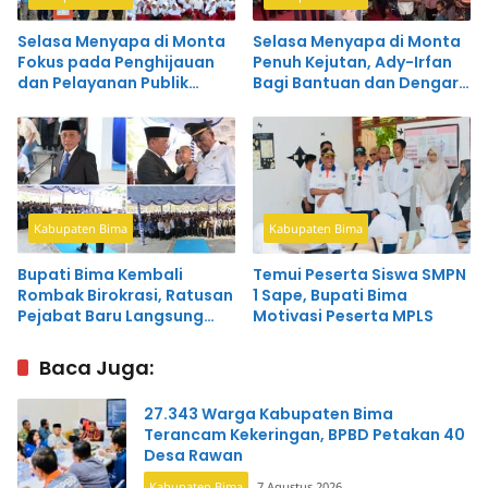
Selasa Menyapa di Monta
Selasa Menyapa di Monta
Fokus pada Penghijauan
Penuh Kejutan, Ady-Irfan
dan Pelayanan Publik
Bagi Bantuan dan Dengar
Terintegrasi
Curhat Pemuda Desa
Kabupaten Bima
Kabupaten Bima
Bupati Bima Kembali
Temui Peserta Siswa SMPN
Rombak Birokrasi, Ratusan
1 Sape, Bupati Bima
Pejabat Baru Langsung
Motivasi Peserta MPLS
Dapat Pesan Tegas
Baca Juga:
27.343 Warga Kabupaten Bima
Terancam Kekeringan, BPBD Petakan 40
Desa Rawan
Kabupaten Bima
7 Agustus 2026