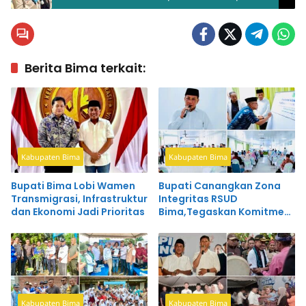
Miliar
Berita Bima terkait:
Kabupaten Bima
Kabupaten Bima
Bupati Bima Lobi Wamen
Bupati Canangkan Zona
Transmigrasi, Infrastruktur
Integritas RSUD
dan Ekonomi Jadi Prioritas
Bima,Tegaskan Komitmen
Wujudkan Pelayanan
Bersih dan Profesional
Kabupaten Bima
Kabupaten Bima