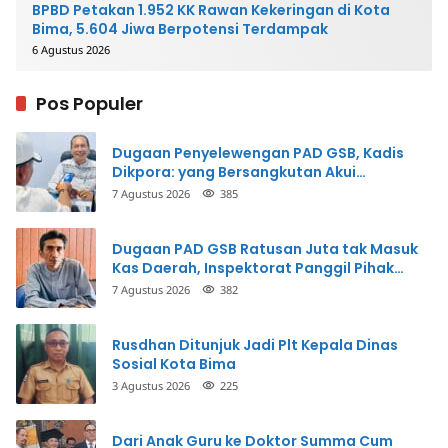
BPBD Petakan 1.952 KK Rawan Kekeringan di Kota
Bima, 5.604 Jiwa Berpotensi Terdampak
6 Agustus 2026
Pos Populer
Dugaan Penyelewengan PAD GSB, Kadis
Dikpora: yang Bersangkutan Akui
Perbuatannya dan Siap Mengembalikan
7 Agustus 2026
385
Uang
Dugaan PAD GSB Ratusan Juta tak Masuk
Kas Daerah, Inspektorat Panggil Pihak
Terkait
7 Agustus 2026
382
Rusdhan Ditunjuk Jadi Plt Kepala Dinas
Sosial Kota Bima
3 Agustus 2026
225
Dari Anak Guru ke Doktor Summa Cum