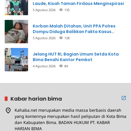
Laude, Kisah Taman Firdaus Menginspirasi
5 Agustus 2026
135
Korban Malah Ditahan, Unit PPA Polres
Dompu Diduga Balikkan Fakta Kasus
Penganiayaan
5 Agustus 2026
128
Jelang HUT RI, Bagian Umum Setda Kota
Bima Benahi Kantor Pemkot
4 Agustus 2026
84
Kabar harian bima
Kahaba.net merupakan media massa berbasis daerah
yang kontennya merupakan hasil peliputan di Kota Bima
dan Kabupaten Bima. BADAN HUKUM PT. KABAR
HARIAN BIMA