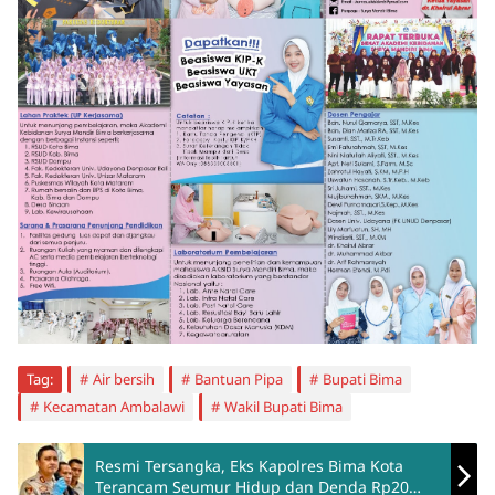
Tag:
Air bersih
Bantuan Pipa
Bupati Bima
Kecamatan Ambalawi
Wakil Bupati Bima
Resmi Tersangka, Eks Kapolres Bima Kota
Terancam Seumur Hidup dan Denda Rp20