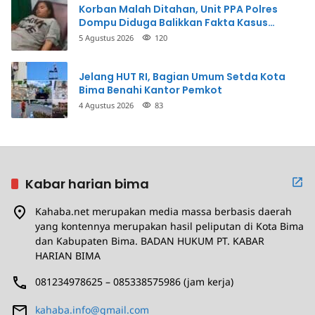
Korban Malah Ditahan, Unit PPA Polres
Dompu Diduga Balikkan Fakta Kasus
Penganiayaan
5 Agustus 2026
120
Jelang HUT RI, Bagian Umum Setda Kota
Bima Benahi Kantor Pemkot
4 Agustus 2026
83
Kabar harian bima
Kahaba.net merupakan media massa berbasis daerah
yang kontennya merupakan hasil peliputan di Kota Bima
dan Kabupaten Bima. BADAN HUKUM PT. KABAR
HARIAN BIMA
081234978625 – 085338575986 (jam kerja)
kahaba.info@gmail.com