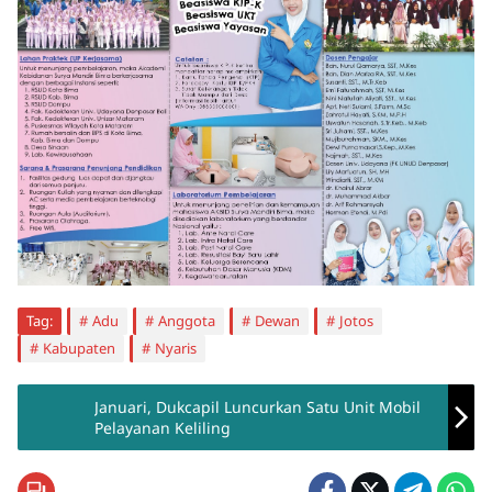
Tag:
Adu
Anggota
Dewan
Jotos
Kabupaten
Nyaris
Januari, Dukcapil Luncurkan Satu Unit Mobil
Pelayanan Keliling