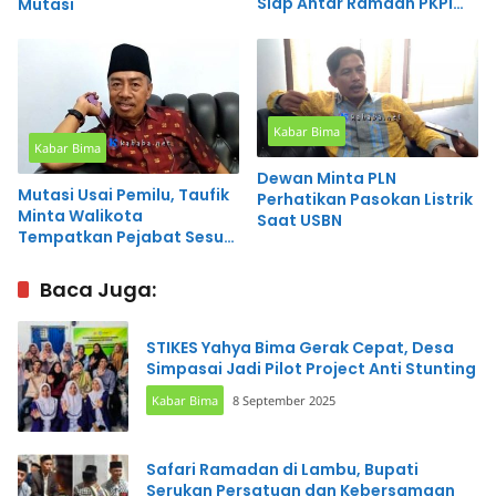
Siap Antar Ramdan PKPI
Mutasi
Jadi Dewan
Kabar Bima
Kabar Bima
Dewan Minta PLN
Mutasi Usai Pemilu, Taufik
Perhatikan Pasokan Listrik
Minta Walikota
Saat USBN
Tempatkan Pejabat Sesuai
Bidang Keilmuan
Baca Juga:
STIKES Yahya Bima Gerak Cepat, Desa
Simpasai Jadi Pilot Project Anti Stunting
Kabar Bima
8 September 2025
Safari Ramadan di Lambu, Bupati
Serukan Persatuan dan Kebersamaan