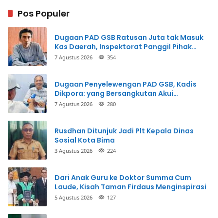
Pos Populer
Dugaan PAD GSB Ratusan Juta tak Masuk
Kas Daerah, Inspektorat Panggil Pihak
Terkait
7 Agustus 2026
354
Dugaan Penyelewengan PAD GSB, Kadis
Dikpora: yang Bersangkutan Akui
Perbuatannya dan Siap Mengembalikan
7 Agustus 2026
280
Uang
Rusdhan Ditunjuk Jadi Plt Kepala Dinas
Sosial Kota Bima
3 Agustus 2026
224
Dari Anak Guru ke Doktor Summa Cum
Laude, Kisah Taman Firdaus Menginspirasi
5 Agustus 2026
127