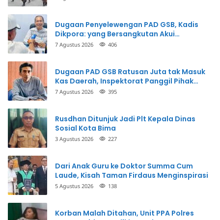
Dugaan Penyelewengan PAD GSB, Kadis
Dikpora: yang Bersangkutan Akui
Perbuatannya dan Siap Mengembalikan
7 Agustus 2026
406
Uang
Dugaan PAD GSB Ratusan Juta tak Masuk
Kas Daerah, Inspektorat Panggil Pihak
Terkait
7 Agustus 2026
395
Rusdhan Ditunjuk Jadi Plt Kepala Dinas
Sosial Kota Bima
3 Agustus 2026
227
Dari Anak Guru ke Doktor Summa Cum
Laude, Kisah Taman Firdaus Menginspirasi
5 Agustus 2026
138
Korban Malah Ditahan, Unit PPA Polres