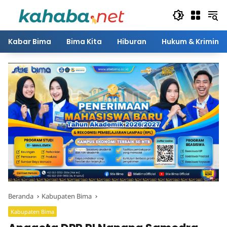
Langsung
ke
konten
Kabar Bima
Bima Kita
Hiburan
Hukum & Kriminal
Beranda
Kabupaten Bima
Kabupaten Bima