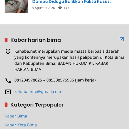
Dompu Diduga Balikkan Fakta Kasus
Penganiayaan
5 Agustus 2026
130
Kabar harian bima
Kahaba.net merupakan media massa berbasis daerah
yang kontennya merupakan hasil peliputan di Kota Bima
dan Kabupaten Bima. BADAN HUKUM PT. KABAR
HARIAN BIMA
081234978625 – 085338575986 (jam kerja)
kahaba.info@gmail.com
Kategori Terpopuler
Kabar Bima
Kabar Kota Bima