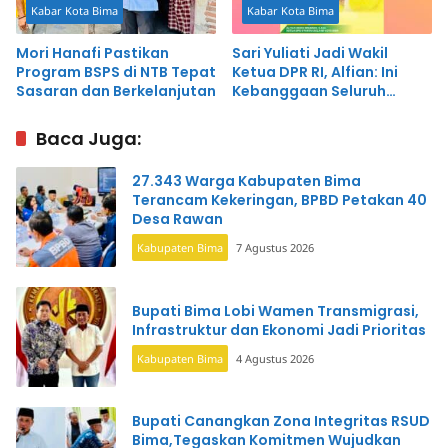
Kabar Kota Bima
Kabar Kota Bima
Mori Hanafi Pastikan
Sari Yuliati Jadi Wakil
Program BSPS di NTB Tepat
Ketua DPR RI, Alfian: Ini
Sasaran dan Berkelanjutan
Kebanggaan Seluruh
Masyarakat NTB
Baca Juga:
27.343 Warga Kabupaten Bima
Terancam Kekeringan, BPBD Petakan 40
Desa Rawan
Kabupaten Bima
7 Agustus 2026
Bupati Bima Lobi Wamen Transmigrasi,
Infrastruktur dan Ekonomi Jadi Prioritas
Kabupaten Bima
4 Agustus 2026
Bupati Canangkan Zona Integritas RSUD
Bima,Tegaskan Komitmen Wujudkan