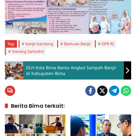
Tag:
banjir bandang
Bantuan Banjir
DPR RI
Nanang Samodra
DLH Kota Bima Bantu Angkut Sampah Banjir
di Kabupaten Bima
Berita Bima terkait: