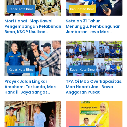
Kabar Kota Bima
Kabupaten Bima
Mori Hanafi Siap Kawal
Setelah 31 Tahun
Pengembangan Pelabuhan
Menunggu, Pembangunan
Bima, KSOP Usulkan
Jembatan Lewa Mori
Tambahan Dermaga
Tinggal Eksekusi
Rp400 Miliar
Kabar Kota Bima
Kabar Kota Bima
Proyek Jalan Lingkar
TPA Oi Mbo Overkapasitas,
Amahami Tertunda, Mori
Mori Hanafi Janji Bawa
Hanafi: Saya Sangat
Anggaran Pusat
Kecewa