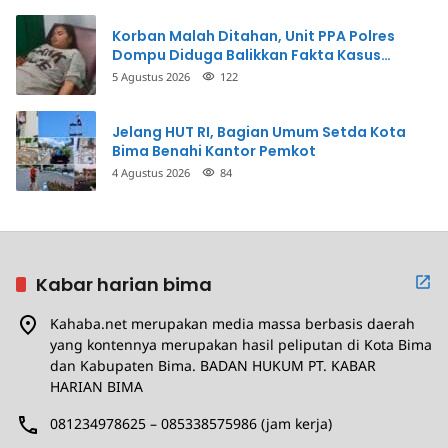
Korban Malah Ditahan, Unit PPA Polres
Dompu Diduga Balikkan Fakta Kasus
Penganiayaan
5 Agustus 2026
122
Jelang HUT RI, Bagian Umum Setda Kota
Bima Benahi Kantor Pemkot
4 Agustus 2026
84
Kabar harian bima
Kahaba.net merupakan media massa berbasis daerah
yang kontennya merupakan hasil peliputan di Kota Bima
dan Kabupaten Bima. BADAN HUKUM PT. KABAR
HARIAN BIMA
081234978625 – 085338575986 (jam kerja)