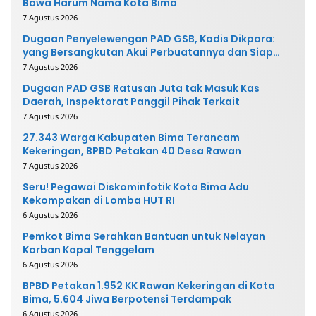
Bawa Harum Nama Kota Bima
7 Agustus 2026
Dugaan Penyelewengan PAD GSB, Kadis Dikpora:
yang Bersangkutan Akui Perbuatannya dan Siap
Mengembalikan Uang
7 Agustus 2026
Dugaan PAD GSB Ratusan Juta tak Masuk Kas
Daerah, Inspektorat Panggil Pihak Terkait
7 Agustus 2026
27.343 Warga Kabupaten Bima Terancam
Kekeringan, BPBD Petakan 40 Desa Rawan
7 Agustus 2026
Seru! Pegawai Diskominfotik Kota Bima Adu
Kekompakan di Lomba HUT RI
6 Agustus 2026
Pemkot Bima Serahkan Bantuan untuk Nelayan
Korban Kapal Tenggelam
6 Agustus 2026
BPBD Petakan 1.952 KK Rawan Kekeringan di Kota
Bima, 5.604 Jiwa Berpotensi Terdampak
6 Agustus 2026