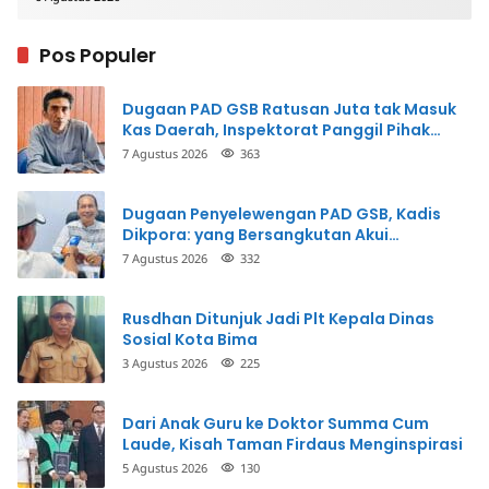
Pos Populer
Dugaan PAD GSB Ratusan Juta tak Masuk
Kas Daerah, Inspektorat Panggil Pihak
Terkait
7 Agustus 2026
363
Dugaan Penyelewengan PAD GSB, Kadis
Dikpora: yang Bersangkutan Akui
Perbuatannya dan Siap Mengembalikan
7 Agustus 2026
332
Uang
Rusdhan Ditunjuk Jadi Plt Kepala Dinas
Sosial Kota Bima
3 Agustus 2026
225
Dari Anak Guru ke Doktor Summa Cum
Laude, Kisah Taman Firdaus Menginspirasi
5 Agustus 2026
130