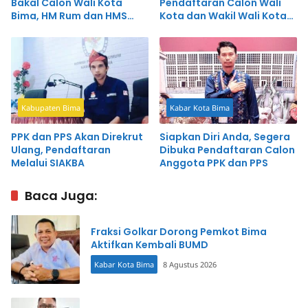
Bakal Calon Wali Kota
Pendaftaran Calon Wali
Bima, HM Rum dan HMS
Kota dan Wakil Wali Kota
Konfirmasi Bakal
Bima
Mendaftar
Kabupaten Bima
Kabar Kota Bima
PPK dan PPS Akan Direkrut
Siapkan Diri Anda, Segera
Ulang, Pendaftaran
Dibuka Pendaftaran Calon
Melalui SIAKBA
Anggota PPK dan PPS
Baca Juga:
Fraksi Golkar Dorong Pemkot Bima
Aktifkan Kembali BUMD
Kabar Kota Bima
8 Agustus 2026