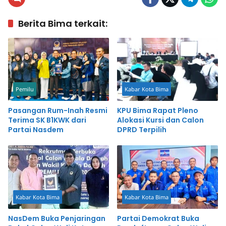
Berita Bima terkait:
Pemilu
Kabar Kota Bima
Pasangan Rum-Inah Resmi
KPU Bima Rapat Pleno
Terima SK B1KWK dari
Alokasi Kursi dan Calon
Partai Nasdem
DPRD Terpilih
Kabar Kota Bima
Kabar Kota Bima
NasDem Buka Penjaringan
Partai Demokrat Buka