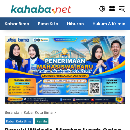
Langsung
ke
konten
Kabar Bima
Bima Kita
Hiburan
Hukum & Kriminal
Beranda
Kabar Kota Bima
Kabar Kota Bima
Pemilu