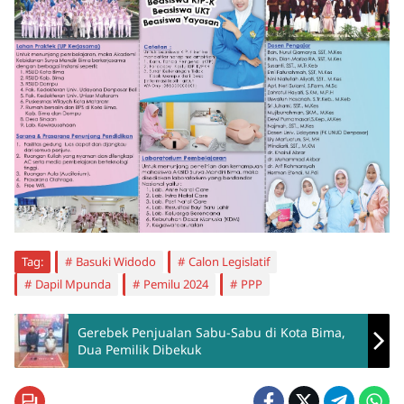
Tag:
Basuki Widodo
Calon Legislatif
Dapil Mpunda
Pemilu 2024
PPP
Gerebek Penjualan Sabu-Sabu di Kota Bima,
Dua Pemilik Dibekuk