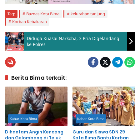
Tag:
Baznas Kota Bima
kelurahan tanjung
Korban Kebakaran
Diduga Kuasai Narkoba, 3 Pria Digelandang
ke Polres
Berita Bima terkait:
Kabar Kota Bima
Kabar Kota Bima
Dihantam Angin Kencang
Guru dan Siswa SDN 29
dan Gelombang di Teluk
Kota Bima Bantu Korban