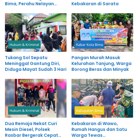
Bima, Perahu Nelayan
Kebakaran di Sarata
Tanjung Tenggelam
Hukum & Kriminal
Kabar Kota Bima
Tukang Sol Sepatu
Pangan Murah Masuk
Meninggal Gantung Diri,
Kelurahan Tanjung, Warga
Diduga Mayat Sudah 3 Hari
Borong Beras dan Minyak
Hukum & Kriminal
Kabupaten Bima
Dua Remaja Nekat Curi
Kebakaran di Wawo,
Mesin Diesel, Polsek
Rumah Hangus dan Satu
Rasbar Bergerak Cepat
Warga Tewas