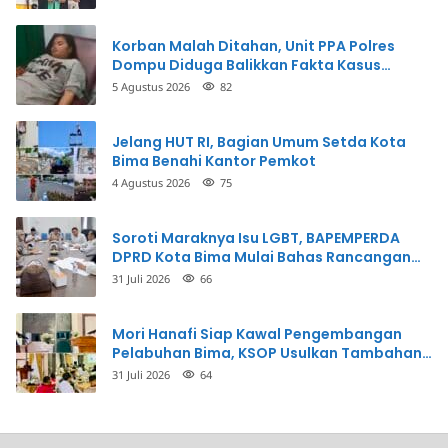
Korban Malah Ditahan, Unit PPA Polres
Dompu Diduga Balikkan Fakta Kasus
Penganiayaan
5 Agustus 2026
82
Jelang HUT RI, Bagian Umum Setda Kota
Bima Benahi Kantor Pemkot
4 Agustus 2026
75
Soroti Maraknya Isu LGBT, BAPEMPERDA
DPRD Kota Bima Mulai Bahas Rancangan
Perda Pencegahan
31 Juli 2026
66
Mori Hanafi Siap Kawal Pengembangan
Pelabuhan Bima, KSOP Usulkan Tambahan
Dermaga Rp400 Miliar
31 Juli 2026
64