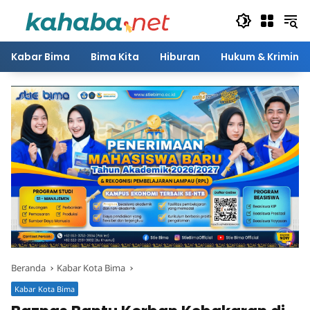
Langsung
ke
konten
Kabar Bima
Bima Kita
Hiburan
Hukum & Kriminal
Beranda
Kabar Kota Bima
Kabar Kota Bima