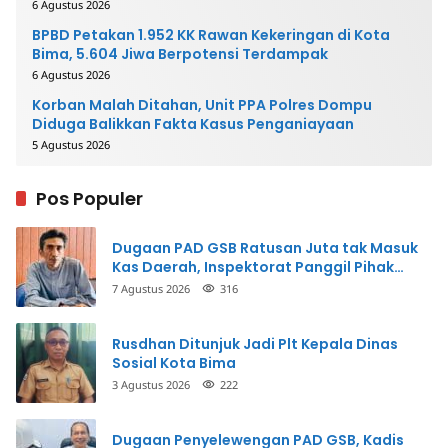
6 Agustus 2026
BPBD Petakan 1.952 KK Rawan Kekeringan di Kota
Bima, 5.604 Jiwa Berpotensi Terdampak
6 Agustus 2026
Korban Malah Ditahan, Unit PPA Polres Dompu
Diduga Balikkan Fakta Kasus Penganiayaan
5 Agustus 2026
Pos Populer
Dugaan PAD GSB Ratusan Juta tak Masuk
Kas Daerah, Inspektorat Panggil Pihak
Terkait
7 Agustus 2026
316
Rusdhan Ditunjuk Jadi Plt Kepala Dinas
Sosial Kota Bima
3 Agustus 2026
222
Dugaan Penyelewengan PAD GSB, Kadis