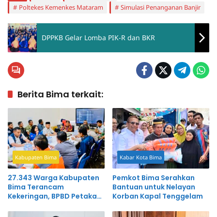
Poltekes Kemenkes Mataram
Simulasi Penanganan Banjir
DPPKB Gelar Lomba PIK-R dan BKR
Berita Bima terkait:
Kabupaten Bima
Kabar Kota Bima
27.343 Warga Kabupaten
Pemkot Bima Serahkan
Bima Terancam
Bantuan untuk Nelayan
Kekeringan, BPBD Petakan
Korban Kapal Tenggelam
40 Desa Rawan