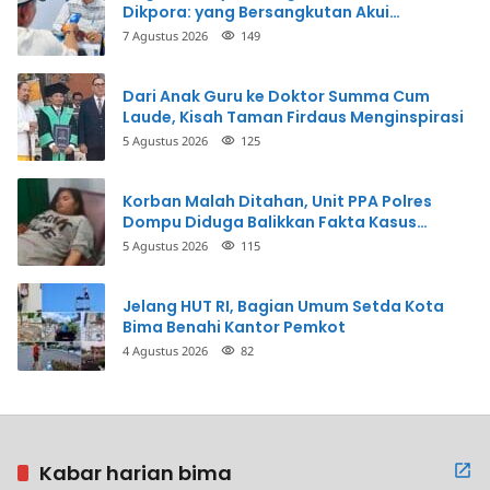
Dikpora: yang Bersangkutan Akui
Perbuatannya dan Siap Mengembalikan
7 Agustus 2026
149
Uang
Dari Anak Guru ke Doktor Summa Cum
Laude, Kisah Taman Firdaus Menginspirasi
5 Agustus 2026
125
Korban Malah Ditahan, Unit PPA Polres
Dompu Diduga Balikkan Fakta Kasus
Penganiayaan
5 Agustus 2026
115
Jelang HUT RI, Bagian Umum Setda Kota
Bima Benahi Kantor Pemkot
4 Agustus 2026
82
Kabar harian bima