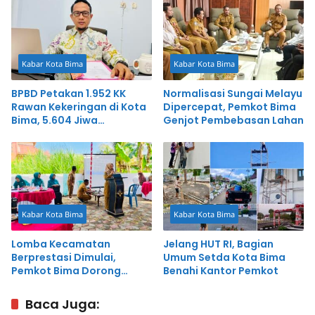
Kabar Kota Bima
Kabar Kota Bima
BPBD Petakan 1.952 KK
Normalisasi Sungai Melayu
Rawan Kekeringan di Kota
Dipercepat, Pemkot Bima
Bima, 5.604 Jiwa
Genjot Pembebasan Lahan
Berpotensi Terdampak
Kabar Kota Bima
Kabar Kota Bima
Lomba Kecamatan
Jelang HUT RI, Bagian
Berprestasi Dimulai,
Umum Setda Kota Bima
Pemkot Bima Dorong
Benahi Kantor Pemkot
Inovasi dan Pelayanan
Cepat
Baca Juga: