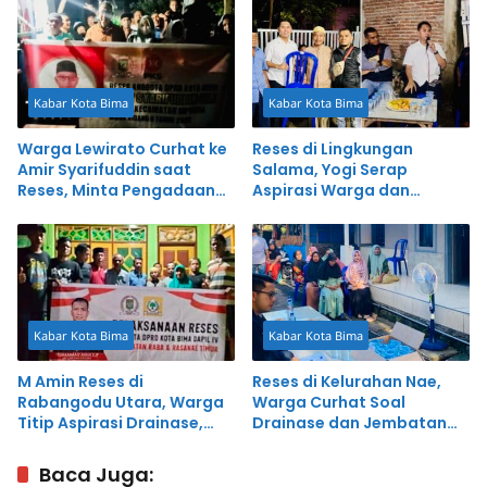
Kabar Kota Bima
Kabar Kota Bima
Warga Lewirato Curhat ke
Reses di Lingkungan
Amir Syarifuddin saat
Salama, Yogi Serap
Reses, Minta Pengadaan
Aspirasi Warga dan
Piring Rotan dan CCTV
Serahkan Bantuan Kursi
Kabar Kota Bima
Kabar Kota Bima
M Amin Reses di
Reses di Kelurahan Nae,
Rabangodu Utara, Warga
Warga Curhat Soal
Titip Aspirasi Drainase,
Drainase dan Jembatan
Kuburan dan Bedah Rumah
Ranggo ke RKP
Baca Juga: