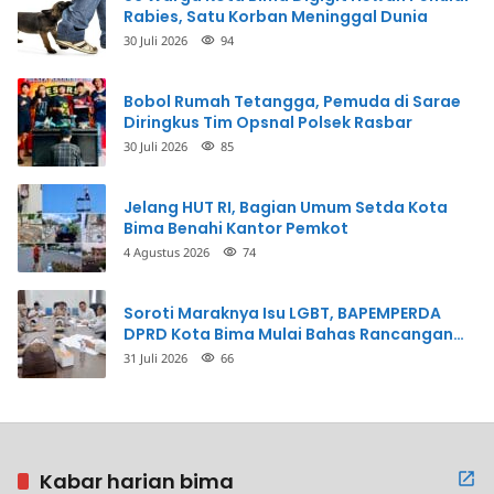
Rabies, Satu Korban Meninggal Dunia
30 Juli 2026
94
Bobol Rumah Tetangga, Pemuda di Sarae
Diringkus Tim Opsnal Polsek Rasbar
30 Juli 2026
85
Jelang HUT RI, Bagian Umum Setda Kota
Bima Benahi Kantor Pemkot
4 Agustus 2026
74
Soroti Maraknya Isu LGBT, BAPEMPERDA
DPRD Kota Bima Mulai Bahas Rancangan
Perda Pencegahan
31 Juli 2026
66
Kabar harian bima