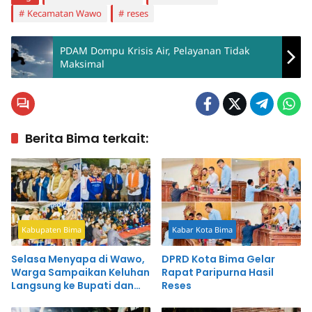
Kecamatan Wawo
reses
PDAM Dompu Krisis Air, Pelayanan Tidak
Maksimal
Berita Bima terkait:
Kabupaten Bima
Kabar Kota Bima
Selasa Menyapa di Wawo,
DPRD Kota Bima Gelar
Warga Sampaikan Keluhan
Rapat Paripurna Hasil
Langsung ke Bupati dan
Reses
Wakil Bupati