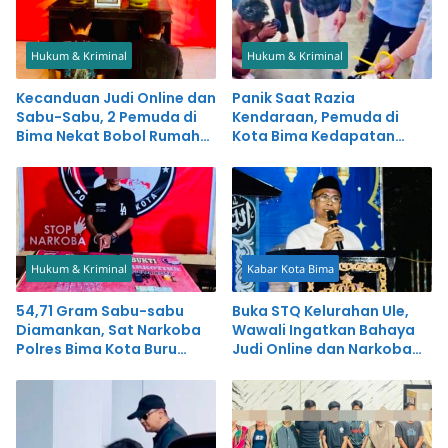
Hukum & Kriminal
Hukum & Kriminal
Kecanduan Judi Online dan
Panik Saat Razia
Sabu-Sabu, 2 Pemuda di
Kendaraan, Pemuda di
Bima Nekat Bobol Rumah
Kota Bima Kedapatan
dan Warung Bakso
Simpan Sabu-sabu
Hukum & Kriminal
Kabar Kota Bima
54,71 Gram Sabu-sabu
Buka STQ Kelurahan Ule,
Diamankan, Sat Narkoba
Wawali Ingatkan Bahaya
Polres Bima Kota Buru
Judi Online dan Narkoba
Pemasok
bagi Generasi Muda