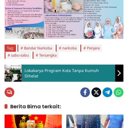
Tag:
Bandar Narkoba
narkoba
Penjara
sabu-sabu
Tersangka
Lokakarya Program Kota Tanpa Kumuh
Dihelat
Berita Bima terkait: