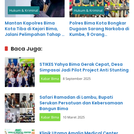
Hukum & Kriminal
Hukum & Kriminal
Mantan Kapolres Bima
Polres Bima Kota Bongkar
Kota Tiba di Kejari Bima,
Dugaan Sarang Narkoba di
Jalani Pelimpahan Tahap II
Kumbe, 9 Orang
Kasus Narkoba
Diamankan
Baca Juga:
STIKES Yahya Bima Gerak Cepat, Desa
Simpasai Jadi Pilot Project Anti Stunting
Kabar Bima
8 September 2025
Safari Ramadan di Lambu, Bupati
Serukan Persatuan dan Kebersamaan
Bangun Bima
Kabar Bima
10 Maret 2025
Klinik Utama Amalia Medical Center,