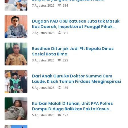
Perbuatannya dan Siap Mengembalikan
7 Agustus 2026
384
Uang
Dugaan PAD GSB Ratusan Juta tak Masuk
Kas Daerah, Inspektorat Panggil Pihak
Terkait
7 Agustus 2026
381
Rusdhan Ditunjuk Jadi Plt Kepala Dinas
Sosial Kota Bima
3 Agustus 2026
225
Dari Anak Guru ke Doktor Summa Cum
Laude, Kisah Taman Firdaus Menginspirasi
5 Agustus 2026
135
Korban Malah Ditahan, Unit PPA Polres
Dompu Diduga Balikkan Fakta Kasus
Penganiayaan
5 Agustus 2026
127