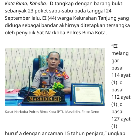
Kota Bima, Kahaba.-
Ditangkap dengan barang bukti
sebanyak 23 poket sabu-sabu pada tanggal 24
September lalu. EI (44) warga Kelurahan Tanjung yang
diduga sebagai bandar akhirnya ditetapkan tersangka
oleh penyidik Sat Narkoba Polres Bima Kota.
“EI
melang
gar
pasal
114 ayat
(1) jo
pasal
112 ayat
(1) jo
pasal
Kasat Narkoba Polres Bima Kota IPTU Masdidin. Foto: Deno
127 ayat
(1)
huruf a dengan ancaman 15 tahun penjara,” ungkap