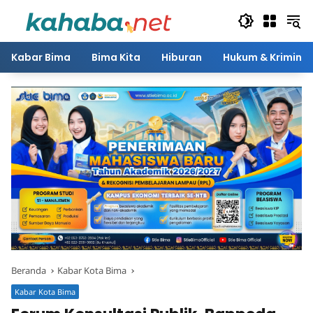
Langsung
ke
konten
Kabar Bima
Bima Kita
Hiburan
Hukum & Kriminal
Beranda
Kabar Kota Bima
Kabar Kota Bima