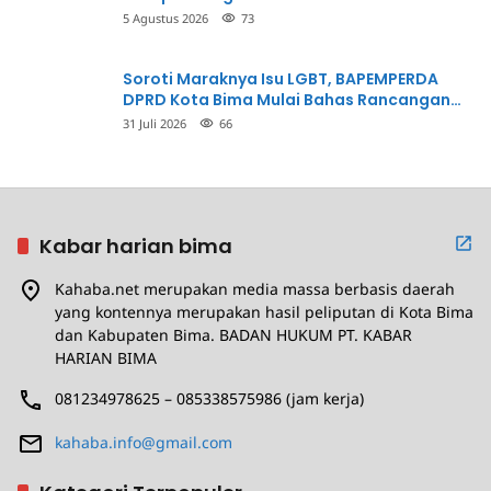
Penganiayaan
5 Agustus 2026
73
Soroti Maraknya Isu LGBT, BAPEMPERDA
DPRD Kota Bima Mulai Bahas Rancangan
Perda Pencegahan
31 Juli 2026
66
Kabar harian bima
Kahaba.net merupakan media massa berbasis daerah
yang kontennya merupakan hasil peliputan di Kota Bima
dan Kabupaten Bima. BADAN HUKUM PT. KABAR
HARIAN BIMA
081234978625 – 085338575986 (jam kerja)
kahaba.info@gmail.com