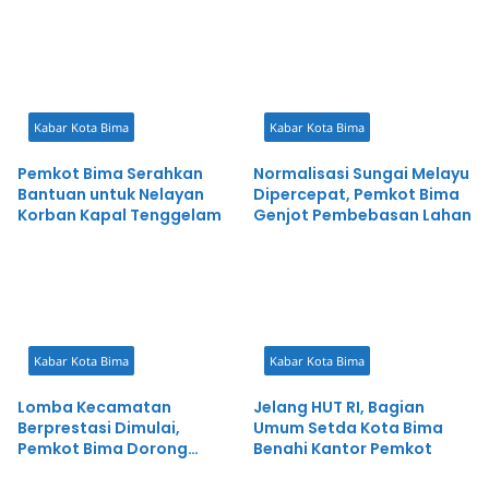
Kabar Kota Bima
Kabar Kota Bima
Pemkot Bima Serahkan
Normalisasi Sungai Melayu
Bantuan untuk Nelayan
Dipercepat, Pemkot Bima
Korban Kapal Tenggelam
Genjot Pembebasan Lahan
Kabar Kota Bima
Kabar Kota Bima
Lomba Kecamatan
Jelang HUT RI, Bagian
Berprestasi Dimulai,
Umum Setda Kota Bima
Pemkot Bima Dorong
Benahi Kantor Pemkot
Inovasi dan Pelayanan