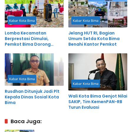
Kabar Kota Bima
Kabar Kota Bima
Lomba Kecamatan
Jelang HUT RI, Bagian
Berprestasi Dimulai,
Umum Setda Kota Bima
Pemkot Bima Dorong
Benahi Kantor Pemkot
Inovasi dan Pelayanan
Cepat
Kabar Kota Bima
Kabar Kota Bima
Rusdhan Ditunjuk Jadi Plt
Wali Kota Bima Genjot Nilai
Kepala Dinas Sosial Kota
SAKIP, Tim KemenPAN-RB
Bima
Turun Evaluasi
Baca Juga: