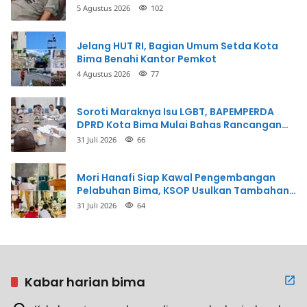
Penganiayaan
5 Agustus 2026
102
Jelang HUT RI, Bagian Umum Setda Kota
Bima Benahi Kantor Pemkot
4 Agustus 2026
77
Soroti Maraknya Isu LGBT, BAPEMPERDA
DPRD Kota Bima Mulai Bahas Rancangan
Perda Pencegahan
31 Juli 2026
66
Mori Hanafi Siap Kawal Pengembangan
Pelabuhan Bima, KSOP Usulkan Tambahan
Dermaga Rp400 Miliar
31 Juli 2026
64
Kabar harian bima