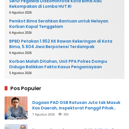
Seru! Pegawai Diskominfotik Kota Bima Adu
Kekompakan di Lomba HUT RI
6 Agustus 2026
Pemkot Bima Serahkan Bantuan untuk Nelayan
Korban Kapal Tenggelam
6 Agustus 2026
BPBD Petakan 1.952 KK Rawan Kekeringan di Kota
Bima, 5.604 Jiwa Berpotensi Terdampak
6 Agustus 2026
Korban Malah Ditahan, Unit PPA Polres Dompu
Diduga Balikkan Fakta Kasus Penganiayaan
5 Agustus 2026
Pos Populer
Dugaan PAD GSB Ratusan Juta tak Masuk
Kas Daerah, Inspektorat Panggil Pihak
Terkait
7 Agustus 2026
355