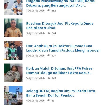
Dugaan Penyelewengan PAD GSB, Kadis
Dikpora: yang Bersangkutan Akui
Perbuatannya dan Siap Mengembalikan
7 Agustus 2026
282
Uang
Rusdhan Ditunjuk Jadi Plt Kepala Dinas
Sosial Kota Bima
3 Agustus 2026
224
Dari Anak Guru ke Doktor Summa Cum
Laude, Kisah Taman Firdaus Menginspirasi
5 Agustus 2026
127
Korban Malah Ditahan, Unit PPA Polres
Dompu Diduga Balikkan Fakta Kasus
Penganiayaan
5 Agustus 2026
120
Jelang HUT RI, Bagian Umum Setda Kota
Bima Benahi Kantor Pemkot
4 Agustus 2026
83