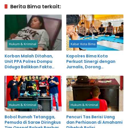
Berita Bima terkait:
Hukum & Kriminal
Kabar Kota Bima
Korban Malah Ditahan,
Kapolres Bima Kota
Unit PPA Polres Dompu
Perkuat Sinergi dengan
Diduga Balikkan Fakta
Jurnalis, Dorong
Kasus Penganiayaan
Pemberitaan Positif untuk
Kemajuan Daerah
Hukum & Kriminal
Hukum & Kriminal
Bobol Rumah Tetangga,
Pencuri Tas Berisi Uang
Pemuda di Sarae Diringkus
dan Perhiasan di Amahami
Tim Opsnal Polsek Rasbar
Dibekuk Polisi