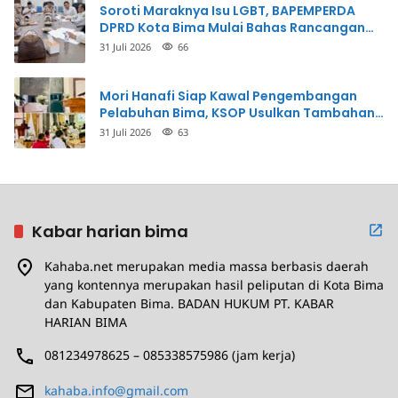
Soroti Maraknya Isu LGBT, BAPEMPERDA
DPRD Kota Bima Mulai Bahas Rancangan
Perda Pencegahan
31 Juli 2026
66
Mori Hanafi Siap Kawal Pengembangan
Pelabuhan Bima, KSOP Usulkan Tambahan
Dermaga Rp400 Miliar
31 Juli 2026
63
Kabar harian bima
Kahaba.net merupakan media massa berbasis daerah
yang kontennya merupakan hasil peliputan di Kota Bima
dan Kabupaten Bima. BADAN HUKUM PT. KABAR
HARIAN BIMA
081234978625 – 085338575986 (jam kerja)
kahaba.info@gmail.com