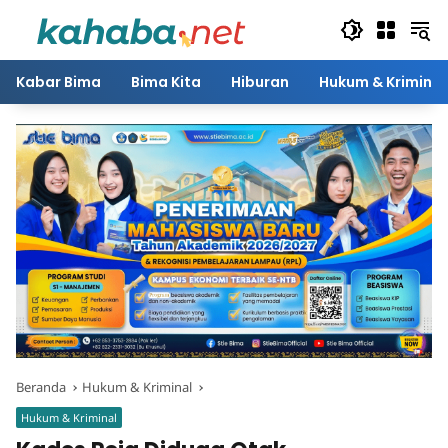
Langsung
ke
konten
Kabar Bima
Bima Kita
Hiburan
Hukum & Kriminal
Beranda
Hukum & Kriminal
Hukum & Kriminal