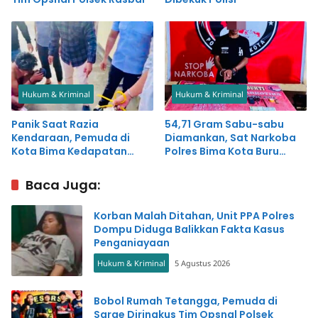
Hukum & Kriminal
Hukum & Kriminal
Panik Saat Razia
54,71 Gram Sabu-sabu
Kendaraan, Pemuda di
Diamankan, Sat Narkoba
Kota Bima Kedapatan
Polres Bima Kota Buru
Simpan Sabu-sabu
Pemasok
Baca Juga:
Korban Malah Ditahan, Unit PPA Polres
Dompu Diduga Balikkan Fakta Kasus
Penganiayaan
Hukum & Kriminal
5 Agustus 2026
Bobol Rumah Tetangga, Pemuda di
Sarae Diringkus Tim Opsnal Polsek