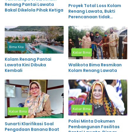
Renang Pantai Lawata
Proyek Total Loss Kolam
Bakal Dikelola Pihak Ketiga
Renang Lawata, Bukti
Perencanaan tidak
Matang
Bima Kita
Kabar Bima
Kolam Renang Pantai
Walikota Bima Resmikan
Lawata Kini Dibuka
Kolam Renang Lawata
Kembali
Kabar Bima
Kabar Bima
Polisi Minta Dokumen
Sunarti Klarifikasi Soal
Pembangunan Fasilitas
Pengadaan Banana Boat