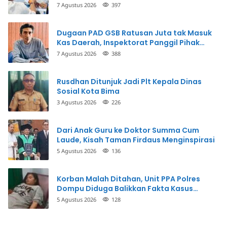
Perbuatannya dan Siap Mengembalikan
7 Agustus 2026
397
Uang
Dugaan PAD GSB Ratusan Juta tak Masuk
Kas Daerah, Inspektorat Panggil Pihak
Terkait
7 Agustus 2026
388
Rusdhan Ditunjuk Jadi Plt Kepala Dinas
Sosial Kota Bima
3 Agustus 2026
226
Dari Anak Guru ke Doktor Summa Cum
Laude, Kisah Taman Firdaus Menginspirasi
5 Agustus 2026
136
Korban Malah Ditahan, Unit PPA Polres
Dompu Diduga Balikkan Fakta Kasus
Penganiayaan
5 Agustus 2026
128