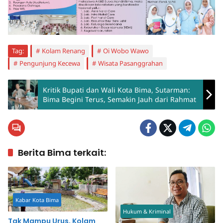
Tag:
Kolam Renang
Oi Wobo Wawo
Pengunjung Kecewa
Wisata Pasanggrahan
Kritik Bupati dan Wali Kota Bima, Sutarman:
Bima Begini Terus, Semakin Jauh dari Rahmat
Berita Bima terkait:
Kabar Kota Bima
Hukum & Kriminal
Tak Mampu Urus, Kolam