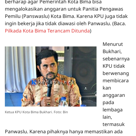
berharap agar Pemerintah Kota Bima bisa
mengalokasikan anggaran untuk Panitia Pengawas
Pemilu (Panswaslu) Kota Bima. Karena KPU juga tidak
ingin bekerja jika tidak diawasi oleh Panwaslu.
(Baca.
Pilkada Kota Bima Terancam Ditunda
)
Menurut
Bukhari,
sebenarnya
KPU tidak
berwenang
membicara
kan
anggaran
pada
lembaga
Ketua KPU Kota Bima Bukhari. Foto: Bin
lain,
termasuk
Panwaslu. Karena pihaknya hanya memastikan ada