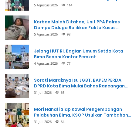
5 Agustus 2026
114
Korban Malah Ditahan, Unit PPA Polres
Dompu Diduga Balikkan Fakta Kasus
Penganiayaan
5 Agustus 2026
98
Jelang HUT RI, Bagian Umum Setda Kota
Bima Benahi Kantor Pemkot
4 Agustus 2026
77
Soroti Maraknya Isu LGBT, BAPEMPERDA
DPRD Kota Bima Mulai Bahas Rancangan
Perda Pencegahan
31 Juli 2026
66
Mori Hanafi Siap Kawal Pengembangan
Pelabuhan Bima, KSOP Usulkan Tambahan
Dermaga Rp400 Miliar
31 Juli 2026
64