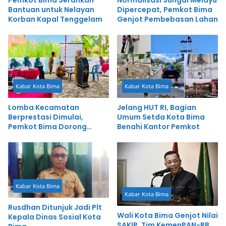
Bantuan untuk Nelayan
Dipercepat, Pemkot Bima
Korban Kapal Tenggelam
Genjot Pembebasan Lahan
Kabar Kota Bima
Kabar Kota Bima
Lomba Kecamatan
Jelang HUT RI, Bagian
Berprestasi Dimulai,
Umum Setda Kota Bima
Pemkot Bima Dorong
Benahi Kantor Pemkot
Inovasi dan Pelayanan
Cepat
Kabar Kota Bima
Kabar Kota Bima
Rusdhan Ditunjuk Jadi Plt
Wali Kota Bima Genjot Nilai
Kepala Dinas Sosial Kota
SAKIP, Tim KemenPAN-RB