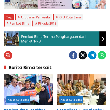
Tag:
Anggaran Panwaslu
KPU Kota Bima
Pemkot Bima
Pilkada 2018
Pemkot Bima Terima Penghargaan dari
MenPAN-RB
Berita Bima terkait:
Kabar Kota Bima
Kabar Kota Bima
Pemkot Bima Serahkan
Normalisasi Sungai Melayu