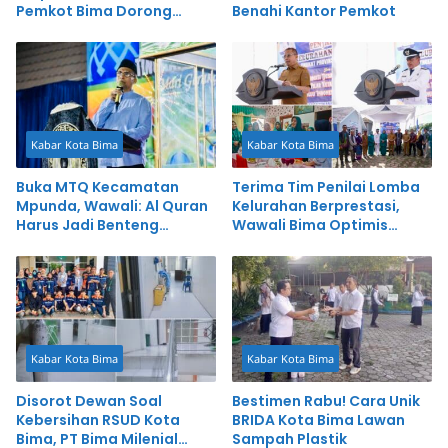
Pemkot Bima Dorong
Benahi Kantor Pemkot
Inovasi dan Pelayanan
Cepat
Kabar Kota Bima
Kabar Kota Bima
Buka MTQ Kecamatan
Terima Tim Penilai Lomba
Mpunda, Wawali: Al Quran
Kelurahan Berprestasi,
Harus Jadi Benteng
Wawali Bima Optimis
Generasi Digital
Jatiwangi Raih Prestasi
Terbaik
Kabar Kota Bima
Kabar Kota Bima
Disorot Dewan Soal
Bestimen Rabu! Cara Unik
Kebersihan RSUD Kota
BRIDA Kota Bima Lawan
Bima, PT Bima Milenial
Sampah Plastik