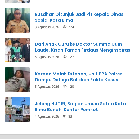
Uang
Rusdhan Ditunjuk Jadi Plt Kepala Dinas
Sosial Kota Bima
3 Agustus 2026
224
Dari Anak Guru ke Doktor Summa Cum
Laude, Kisah Taman Firdaus Menginspirasi
5 Agustus 2026
127
Korban Malah Ditahan, Unit PPA Polres
Dompu Diduga Balikkan Fakta Kasus
Penganiayaan
5 Agustus 2026
120
Jelang HUT RI, Bagian Umum Setda Kota
Bima Benahi Kantor Pemkot
4 Agustus 2026
83