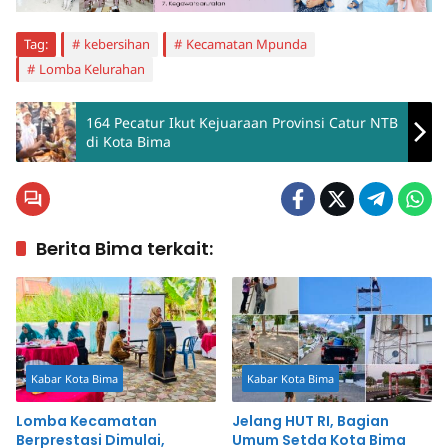
Tag:
kebersihan
Kecamatan Mpunda
Lomba Kelurahan
164 Pecatur Ikut Kejuaraan Provinsi Catur NTB
di Kota Bima
Berita Bima terkait:
Kabar Kota Bima
Kabar Kota Bima
Lomba Kecamatan
Jelang HUT RI, Bagian
Berprestasi Dimulai,
Umum Setda Kota Bima