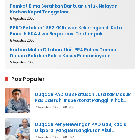
Pemkot Bima Serahkan Bantuan untuk Nelayan
Korban Kapal Tenggelam
6 Agustus 2026
BPBD Petakan 1.952 KK Rawan Kekeringan di Kota
Bima, 5.604 Jiwa Berpotensi Terdampak
6 Agustus 2026
Korban Malah Ditahan, Unit PPA Polres Dompu
Diduga Balikkan Fakta Kasus Penganiayaan
5 Agustus 2026
Pos Populer
Dugaan PAD GSB Ratusan Juta tak Masuk
Kas Daerah, Inspektorat Panggil Pihak
Terkait
7 Agustus 2026
356
Dugaan Penyelewengan PAD GSB, Kadis
Dikpora: yang Bersangkutan Akui
Perbuatannya dan Siap Mengembalikan
7 Agustus 2026
284