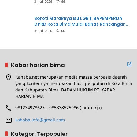
Dermaga Rp400 Miliar
31 Juli 2026
66
Soroti Maraknya Isu LGBT, BAPEMPERDA
DPRD Kota Bima Mulai Bahas Rancangan
Perda Pencegahan
31 Juli 2026
66
Kabar harian bima
Kahaba.net merupakan media massa berbasis daerah
yang kontennya merupakan hasil peliputan di Kota Bima
dan Kabupaten Bima. BADAN HUKUM PT. KABAR
HARIAN BIMA
081234978625 – 085338575986 (jam kerja)
kahaba.info@gmail.com
Kategori Terpopuler