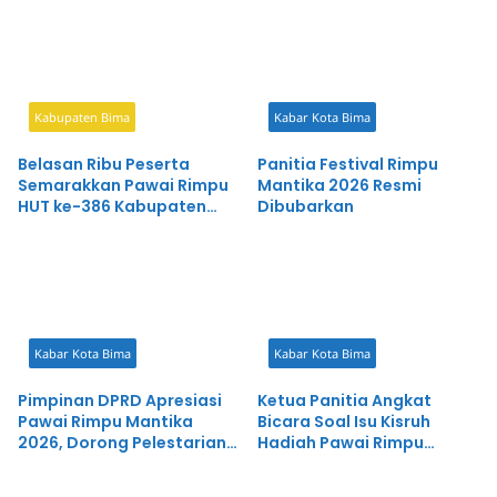
Kabupaten Bima
Kabar Kota Bima
Belasan Ribu Peserta
Panitia Festival Rimpu
Semarakkan Pawai Rimpu
Mantika 2026 Resmi
HUT ke-386 Kabupaten
Dibubarkan
Bima, Budaya Mbojo
Bergema di Sepanjang
Jalan
Kabar Kota Bima
Kabar Kota Bima
Pimpinan DPRD Apresiasi
Ketua Panitia Angkat
Pawai Rimpu Mantika
Bicara Soal Isu Kisruh
2026, Dorong Pelestarian
Hadiah Pawai Rimpu
Budaya dan Ekonomi
Mantika 2026
Kreatif