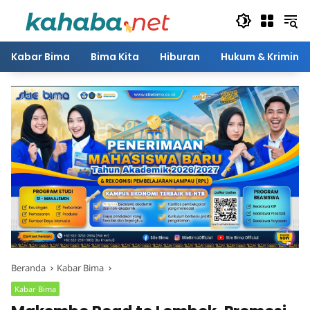
Langsung
ke
konten
Kabar Bima
Bima Kita
Hiburan
Hukum & Kriminal
Beranda
Kabar Bima
Kabar Bima