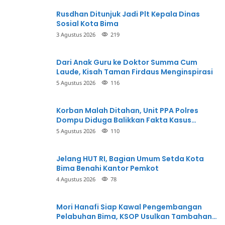
Rusdhan Ditunjuk Jadi Plt Kepala Dinas
Sosial Kota Bima
3 Agustus 2026
219
Dari Anak Guru ke Doktor Summa Cum
Laude, Kisah Taman Firdaus Menginspirasi
5 Agustus 2026
116
Korban Malah Ditahan, Unit PPA Polres
Dompu Diduga Balikkan Fakta Kasus
Penganiayaan
5 Agustus 2026
110
Jelang HUT RI, Bagian Umum Setda Kota
Bima Benahi Kantor Pemkot
4 Agustus 2026
78
Mori Hanafi Siap Kawal Pengembangan
Pelabuhan Bima, KSOP Usulkan Tambahan