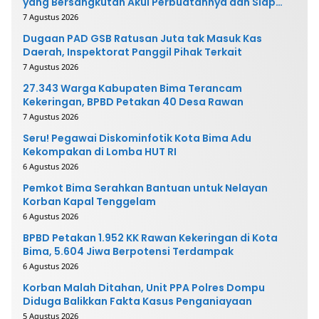
yang Bersangkutan Akui Perbuatannya dan Siap
Mengembalikan Uang
7 Agustus 2026
Dugaan PAD GSB Ratusan Juta tak Masuk Kas
Daerah, Inspektorat Panggil Pihak Terkait
7 Agustus 2026
27.343 Warga Kabupaten Bima Terancam
Kekeringan, BPBD Petakan 40 Desa Rawan
7 Agustus 2026
Seru! Pegawai Diskominfotik Kota Bima Adu
Kekompakan di Lomba HUT RI
6 Agustus 2026
Pemkot Bima Serahkan Bantuan untuk Nelayan
Korban Kapal Tenggelam
6 Agustus 2026
BPBD Petakan 1.952 KK Rawan Kekeringan di Kota
Bima, 5.604 Jiwa Berpotensi Terdampak
6 Agustus 2026
Korban Malah Ditahan, Unit PPA Polres Dompu
Diduga Balikkan Fakta Kasus Penganiayaan
5 Agustus 2026