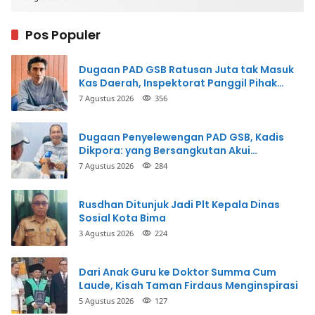
Pos Populer
Dugaan PAD GSB Ratusan Juta tak Masuk
Kas Daerah, Inspektorat Panggil Pihak
Terkait
7 Agustus 2026
356
Dugaan Penyelewengan PAD GSB, Kadis
Dikpora: yang Bersangkutan Akui
Perbuatannya dan Siap Mengembalikan
7 Agustus 2026
284
Uang
Rusdhan Ditunjuk Jadi Plt Kepala Dinas
Sosial Kota Bima
3 Agustus 2026
224
Dari Anak Guru ke Doktor Summa Cum
Laude, Kisah Taman Firdaus Menginspirasi
5 Agustus 2026
127