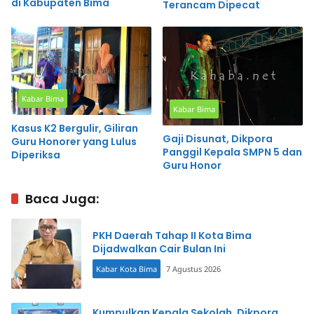
di Kabupaten Bima
Terancam Dipecat
Kabar Bima
Kabar Bima
Kasus K2 Bergulir, Giliran
Gaji Disunat, Dikpora
Guru Honorer yang Lulus
Panggil Kepala SMPN 5 dan
Diperiksa
Guru Honor
Baca Juga:
PKH Daerah Tahap II Kota Bima
Dijadwalkan Cair Bulan Ini
Kabar Kota Bima
7 Agustus 2026
Kumpulkan Kepala Sekolah, Dikpora