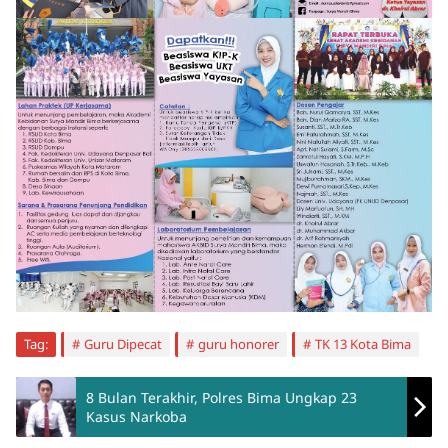
Tag:
Guru Dipecat
guru honorer
TK 13 Kota Bima
8 Bulan Terakhir, Polres Bima Ungkap 23
Kasus Narkoba