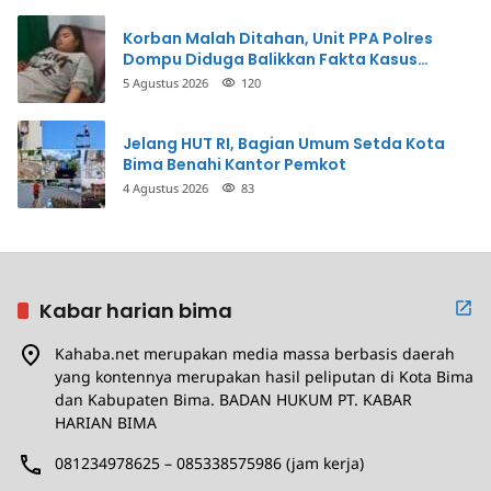
Korban Malah Ditahan, Unit PPA Polres
Dompu Diduga Balikkan Fakta Kasus
Penganiayaan
5 Agustus 2026
120
Jelang HUT RI, Bagian Umum Setda Kota
Bima Benahi Kantor Pemkot
4 Agustus 2026
83
Kabar harian bima
Kahaba.net merupakan media massa berbasis daerah
yang kontennya merupakan hasil peliputan di Kota Bima
dan Kabupaten Bima. BADAN HUKUM PT. KABAR
HARIAN BIMA
081234978625 – 085338575986 (jam kerja)