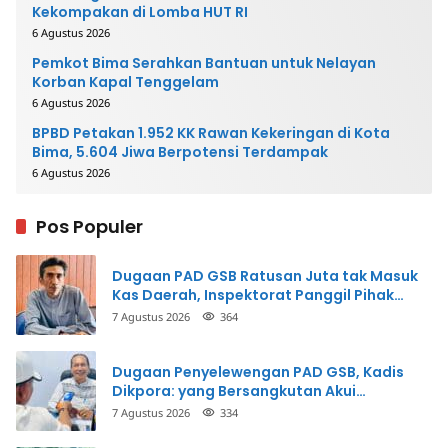
Kekompakan di Lomba HUT RI
6 Agustus 2026
Pemkot Bima Serahkan Bantuan untuk Nelayan
Korban Kapal Tenggelam
6 Agustus 2026
BPBD Petakan 1.952 KK Rawan Kekeringan di Kota
Bima, 5.604 Jiwa Berpotensi Terdampak
6 Agustus 2026
Pos Populer
Dugaan PAD GSB Ratusan Juta tak Masuk
Kas Daerah, Inspektorat Panggil Pihak
Terkait
7 Agustus 2026
364
Dugaan Penyelewengan PAD GSB, Kadis
Dikpora: yang Bersangkutan Akui
Perbuatannya dan Siap Mengembalikan
7 Agustus 2026
334
Uang