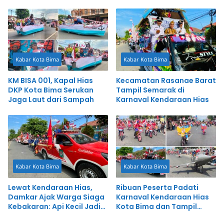
Indah di Kota Bima
Kabar Kota Bima
Kabar Kota Bima
KM BISA 001, Kapal Hias
Kecamatan Rasanae Barat
DKP Kota Bima Serukan
Tampil Semarak di
Jaga Laut dari Sampah
Karnaval Kendaraan Hias
Kabar Kota Bima
Kabar Kota Bima
Lewat Kendaraan Hias,
Ribuan Peserta Padati
Damkar Ajak Warga Siaga
Karnaval Kendaraan Hias
Kebakaran: Api Kecil Jadi
Kota Bima dan Tampil
Kawan, Api Besar Jadi
Memukau