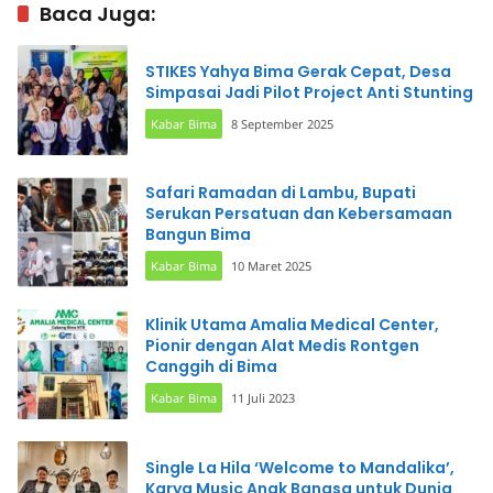
Lawan
Baca Juga:
STIKES Yahya Bima Gerak Cepat, Desa
Simpasai Jadi Pilot Project Anti Stunting
Kabar Bima
8 September 2025
Safari Ramadan di Lambu, Bupati
Serukan Persatuan dan Kebersamaan
Bangun Bima
Kabar Bima
10 Maret 2025
Klinik Utama Amalia Medical Center,
Pionir dengan Alat Medis Rontgen
Canggih di Bima
Kabar Bima
11 Juli 2023
Single La Hila ‘Welcome to Mandalika’,
Karya Music Anak Bangsa untuk Dunia