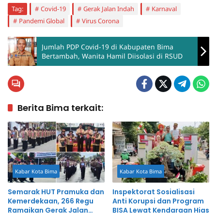
Tag:
Covid-19
Gerak Jalan Indah
Karnaval
Pandemi Global
Virus Corona
Jumlah PDP Covid-19 di Kabupaten Bima
Bertambah, Wanita Hamil Diisolasi di RSUD
Berita Bima terkait:
Kabar Kota Bima
Kabar Kota Bima
Semarak HUT Pramuka dan
Inspektorat Sosialisasi
Kemerdekaan, 266 Regu
Anti Korupsi dan Program
Ramaikan Gerak Jalan
BISA Lewat Kendaraan Hias