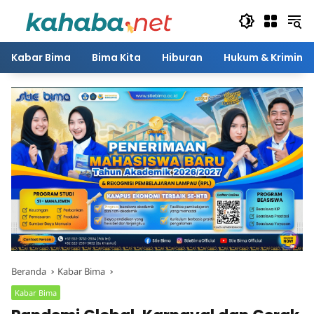
Langsung
ke
konten
Kabar Bima
Bima Kita
Hiburan
Hukum & Kriminal
Beranda
Kabar Bima
Kabar Bima