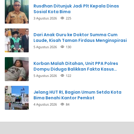
Rusdhan Ditunjuk Jadi Plt Kepala Dinas
Sosial Kota Bima
3 Agustus 2026
225
Dari Anak Guru ke Doktor Summa Cum
Laude, Kisah Taman Firdaus Menginspirasi
5 Agustus 2026
130
Korban Malah Ditahan, Unit PPA Polres
Dompu Diduga Balikkan Fakta Kasus
Penganiayaan
5 Agustus 2026
122
Jelang HUT RI, Bagian Umum Setda Kota
Bima Benahi Kantor Pemkot
4 Agustus 2026
84