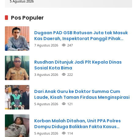
5 Agustus 2026
Pos Populer
Dugaan PAD GSB Ratusan Juta tak Masuk
Kas Daerah, Inspektorat Panggil Pihak
Terkait
7 Agustus 2026
247
Rusdhan Ditunjuk Jadi Plt Kepala Dinas
Sosial Kota Bima
3 Agustus 2026
222
Dari Anak Guru ke Doktor Summa Cum
Laude, Kisah Taman Firdaus Menginspirasi
5 Agustus 2026
121
Korban Malah Ditahan, Unit PPA Polres
Dompu Diduga Balikkan Fakta Kasus
Penganiayaan
5 Agustus 2026
114