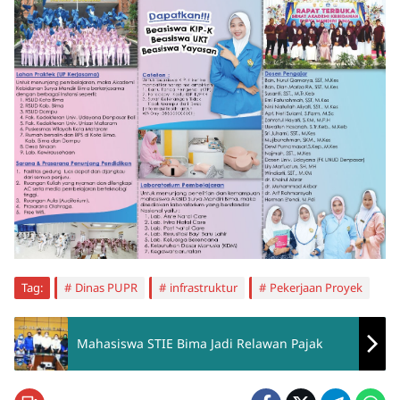
Tag:
Dinas PUPR
infrastruktur
Pekerjaan Proyek
Mahasiswa STIE Bima Jadi Relawan Pajak