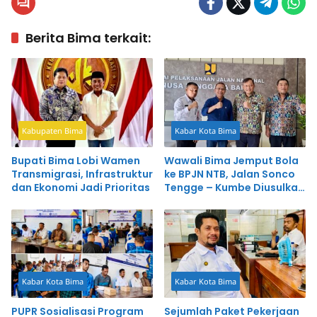
Berita Bima terkait:
Kabupaten Bima
Kabar Kota Bima
Bupati Bima Lobi Wamen
Wawali Bima Jemput Bola
Transmigrasi, Infrastruktur
ke BPJN NTB, Jalan Sonco
dan Ekonomi Jadi Prioritas
Tengge – Kumbe Diusulkan
Dibangun Pusat
Kabar Kota Bima
Kabar Kota Bima
PUPR Sosialisasi Program
Sejumlah Paket Pekerjaan