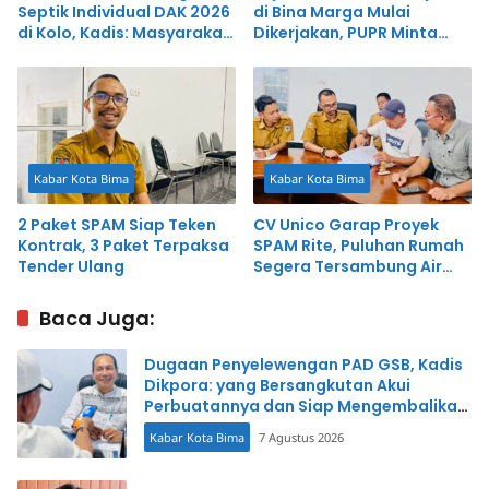
Septik Individual DAK 2026
di Bina Marga Mulai
di Kolo, Kadis: Masyarakat
Dikerjakan, PUPR Minta
Harus Terlibat Langsung
Kontraktor Patuhi Standar
Teknis
Kabar Kota Bima
Kabar Kota Bima
2 Paket SPAM Siap Teken
CV Unico Garap Proyek
Kontrak, 3 Paket Terpaksa
SPAM Rite, Puluhan Rumah
Tender Ulang
Segera Tersambung Air
Bersih
Baca Juga:
Dugaan Penyelewengan PAD GSB, Kadis
Dikpora: yang Bersangkutan Akui
Perbuatannya dan Siap Mengembalikan
Uang
Kabar Kota Bima
7 Agustus 2026