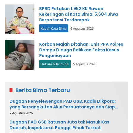
BPBD Petakan 1.952 KK Rawan
Kekeringan di Kota Bima, 5.604 Jiwa
Berpotensi Terdampak
Kabar Kota Bima
6 Agustus 2026
Korban Malah Ditahan, Unit PPA Polres
Dompu Diduga Balikkan Fakta Kasus
Penganiayaan
Hukum & Kriminal
5 Agustus 2026
Berita Bima Terbaru
Dugaan Penyelewengan PAD GSB, Kadis Dikpora:
yang Bersangkutan Akui Perbuatannya dan Siap
Mengembalikan Uang
7 Agustus 2026
Dugaan PAD GSB Ratusan Juta tak Masuk Kas
Daerah, Inspektorat Panggil Pihak Terkait