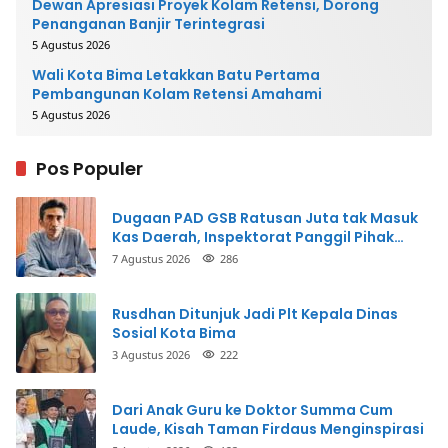
Dewan Apresiasi Proyek Kolam Retensi, Dorong
Penanganan Banjir Terintegrasi
5 Agustus 2026
Wali Kota Bima Letakkan Batu Pertama
Pembangunan Kolam Retensi Amahami
5 Agustus 2026
Pos Populer
Dugaan PAD GSB Ratusan Juta tak Masuk
Kas Daerah, Inspektorat Panggil Pihak
Terkait
7 Agustus 2026
286
Rusdhan Ditunjuk Jadi Plt Kepala Dinas
Sosial Kota Bima
3 Agustus 2026
222
Dari Anak Guru ke Doktor Summa Cum
Laude, Kisah Taman Firdaus Menginspirasi