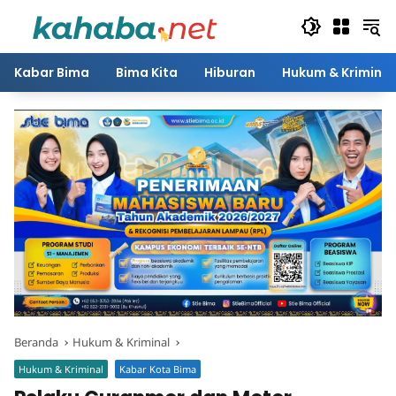
Langsung
ke
konten
Kabar Bima
Bima Kita
Hiburan
Hukum & Kriminal
Beranda
Hukum & Kriminal
Hukum & Kriminal
Kabar Kota Bima