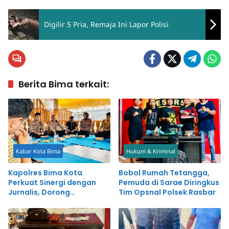
Digilir 5 Pria, Remaja Ini Lapor Polisi
Berita Bima terkait:
Kabar Kota Bima
Hukum & Kriminal
Kapolres Bima Kota
Bobol Rumah Tetangga,
Perkuat Sinergi dengan
Pemuda di Sarae Diringkus
Jurnalis, Dorong
Tim Opsnal Polsek Rasbar
Pemberitaan Positif untuk
Kemajuan Daerah