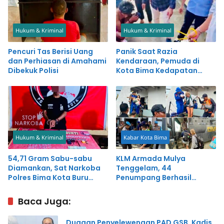
Hukum & Kriminal
Hukum & Kriminal
Pencuri Tas Berisi Uang
Panik Saat Razia
dan Perhiasan di Amahami
Kendaraan, Pemuda di
Dibekuk Polisi
Kota Bima Kedapatan
Simpan Sabu-sabu
Hukum & Kriminal
Kabar Kota Bima
54,71 Gram Sabu-sabu
KLM Armada Mulya
Diamankan, Sat Narkoba
Tenggelam, 44
Polres Bima Kota Buru
Penumpang Berhasil
Pemasok
Diselamatkan Tim
Gabungan
Baca Juga:
Dugaan Penyelewengan PAD GSB, Kadis