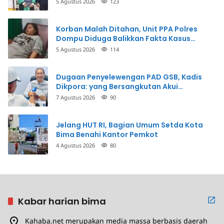
5 Agustus 2026
123
Korban Malah Ditahan, Unit PPA Polres
Dompu Diduga Balikkan Fakta Kasus
Penganiayaan
5 Agustus 2026
114
Dugaan Penyelewengan PAD GSB, Kadis
Dikpora: yang Bersangkutan Akui
Perbuatannya dan Siap Mengembalikan
7 Agustus 2026
90
Uang
Jelang HUT RI, Bagian Umum Setda Kota
Bima Benahi Kantor Pemkot
4 Agustus 2026
80
Kabar harian bima
Kahaba.net merupakan media massa berbasis daerah