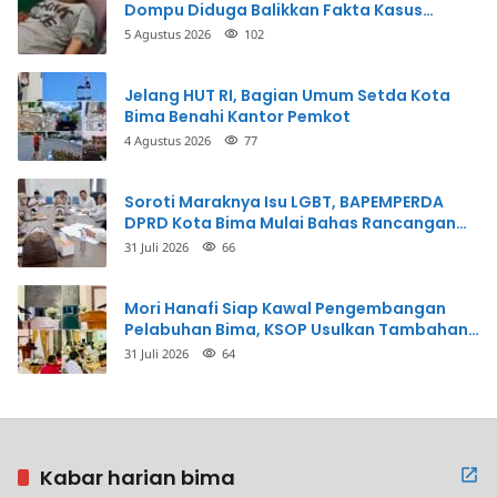
Dompu Diduga Balikkan Fakta Kasus
Penganiayaan
5 Agustus 2026
102
Jelang HUT RI, Bagian Umum Setda Kota
Bima Benahi Kantor Pemkot
4 Agustus 2026
77
Soroti Maraknya Isu LGBT, BAPEMPERDA
DPRD Kota Bima Mulai Bahas Rancangan
Perda Pencegahan
31 Juli 2026
66
Mori Hanafi Siap Kawal Pengembangan
Pelabuhan Bima, KSOP Usulkan Tambahan
Dermaga Rp400 Miliar
31 Juli 2026
64
Kabar harian bima