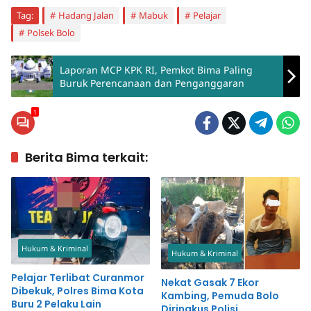
Tag:
Hadang Jalan
Mabuk
Pelajar
Polsek Bolo
Laporan MCP KPK RI, Pemkot Bima Paling
Buruk Perencanaan dan Penganggaran
1
Berita Bima terkait:
Hukum & Kriminal
Hukum & Kriminal
Pelajar Terlibat Curanmor
Nekat Gasak 7 Ekor
Dibekuk, Polres Bima Kota
Kambing, Pemuda Bolo
Buru 2 Pelaku Lain
Diringkus Polisi