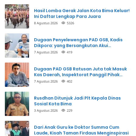
Hasil Lomba Gerak Jalan Kota Bima Keluar!
Ini Daftar Lengkap Para Juara
8 Agustus 2026
5326
Dugaan Penyelewengan PAD GSB, Kadis
Dikpora: yang Bersangkutan Akui
Perbuatannya dan Siap Mengembalikan
7 Agustus 2026
419
Uang
Dugaan PAD GSB Ratusan Juta tak Masuk
Kas Daerah, Inspektorat Panggil Pihak
Terkait
7 Agustus 2026
402
Rusdhan Ditunjuk Jadi Plt Kepala Dinas
Sosial Kota Bima
3 Agustus 2026
229
Dari Anak Guru ke Doktor Summa Cum
Laude, Kisah Taman Firdaus Menginspirasi