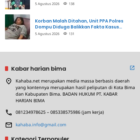
5 Agustus 2026
138
Korban Malah Ditahan, Unit PPA Polres
Dompu Diduga Balikkan Fakta Kasus
Penganiayaan
5 Agustus 2026
131
Kabar harian bima
Kahaba.net merupakan media massa berbasis daerah
yang kontennya merupakan hasil peliputan di Kota Bima
dan Kabupaten Bima. BADAN HUKUM PT. KABAR
HARIAN BIMA
081234978625 – 085338575986 (jam kerja)
kahaba.info@gmail.com
Kategori Terpopuler