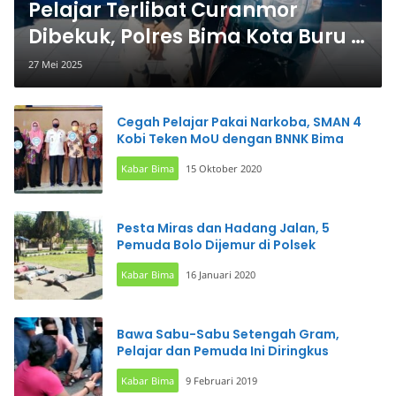
Pelajar Terlibat Curanmor
Dibekuk, Polres Bima Kota Buru 2
Pelaku Lain
27 Mei 2025
Cegah Pelajar Pakai Narkoba, SMAN 4
Kobi Teken MoU dengan BNNK Bima
Kabar Bima
15 Oktober 2020
Pesta Miras dan Hadang Jalan, 5
Pemuda Bolo Dijemur di Polsek
Kabar Bima
16 Januari 2020
Bawa Sabu-Sabu Setengah Gram,
Pelajar dan Pemuda Ini Diringkus
Kabar Bima
9 Februari 2019