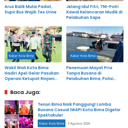
Arus Balik Mulai Padat,
Jelang Idul Fitri, TNI-Polri
Supir Bus Wajib Tes Urine
Kawal Kelancaran Mudik di
Pelabuhan Sape
Kabar Kota Bima
Kabar Kota Bima
Wakil Wali Kota Bima
Penemuan Mayat Pria
Hadiri Apel Gelar Pasukan
Tanpa Busana di
Operasi Ketupat Rinjani
Pelabuhan Bima, Polisi
2025
Masih Identifikasi
Baca Juga:
Tenun Bima Naik Panggung! Lomba
Busana Casual IWAPI Kota Bima Digelar
Spektakuler
Kabar Kota Bima
9 Agustus 2026