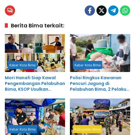
Berita Bima terkait:
Kabar Kota Bima
Kabar Kota Bima
Mori Hanafi Siap Kawal
Polisi Ringkus Kawanan
Pengembangan Pelabuhan
Pencuri Jagung di
Bima, KSOP Usulkan
Pelabuhan Bima, 2 Pelaku
Tambahan Dermaga
Lain Diburu
Rp400 Miliar
Kabar Kota Bima
Kabupaten Bima