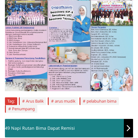
Tag:
Arus Balik
arus mudik
pelabuhan bima
Penumpang
49 Napi Rutan Bima Dapat Remisi