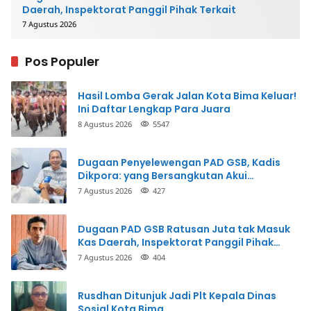
Daerah, Inspektorat Panggil Pihak Terkait
7 Agustus 2026
Pos Populer
Hasil Lomba Gerak Jalan Kota Bima Keluar!
Ini Daftar Lengkap Para Juara
8 Agustus 2026
5547
Dugaan Penyelewengan PAD GSB, Kadis
Dikpora: yang Bersangkutan Akui
Perbuatannya dan Siap Mengembalikan
7 Agustus 2026
427
Uang
Dugaan PAD GSB Ratusan Juta tak Masuk
Kas Daerah, Inspektorat Panggil Pihak
Terkait
7 Agustus 2026
404
Rusdhan Ditunjuk Jadi Plt Kepala Dinas
Sosial Kota Bima