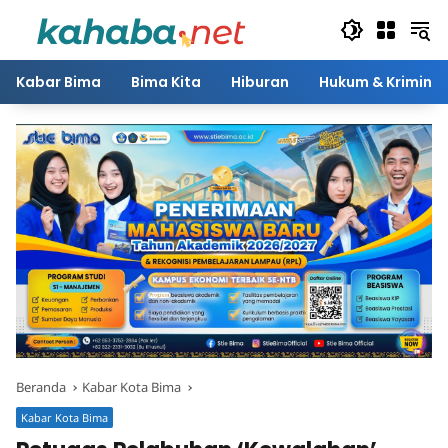
Langsung
ke
konten
Kabar Bima
Bima Kita
Hiburan
Hukum & Kriminal
Beranda
Kabar Kota Bima
Kabar Kota Bima