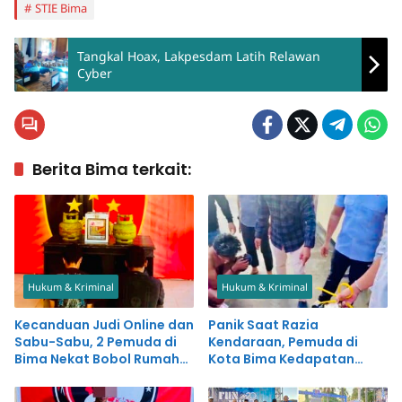
STIE Bima
Tangkal Hoax, Lakpesdam Latih Relawan
Cyber
Berita Bima terkait:
Hukum & Kriminal
Hukum & Kriminal
Kecanduan Judi Online dan
Panik Saat Razia
Sabu-Sabu, 2 Pemuda di
Kendaraan, Pemuda di
Bima Nekat Bobol Rumah
Kota Bima Kedapatan
dan Warung Bakso
Simpan Sabu-sabu