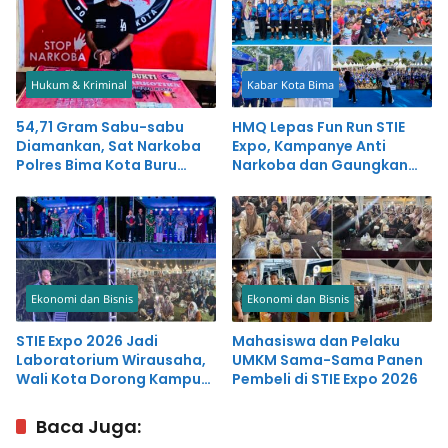
Hukum & Kriminal
Kabar Kota Bima
54,71 Gram Sabu-sabu
HMQ Lepas Fun Run STIE
Diamankan, Sat Narkoba
Expo, Kampanye Anti
Polres Bima Kota Buru
Narkoba dan Gaungkan
Pemasok
Gaya Hidup Sehat
Ekonomi dan Bisnis
Ekonomi dan Bisnis
STIE Expo 2026 Jadi
Mahasiswa dan Pelaku
Laboratorium Wirausaha,
UMKM Sama-Sama Panen
Wali Kota Dorong Kampus
Pembeli di STIE Expo 2026
Cetak Generasi
Entrepreneur
Baca Juga: