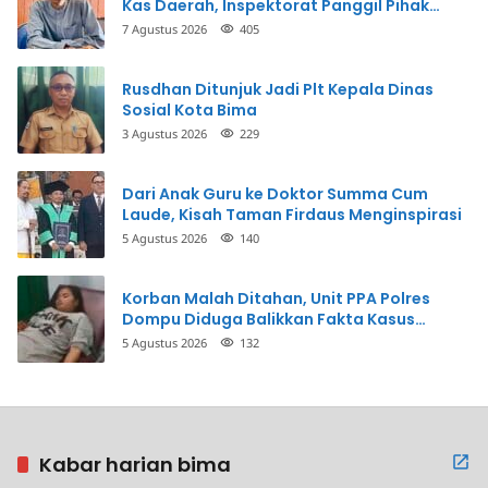
Kas Daerah, Inspektorat Panggil Pihak
Terkait
7 Agustus 2026
405
Rusdhan Ditunjuk Jadi Plt Kepala Dinas
Sosial Kota Bima
3 Agustus 2026
229
Dari Anak Guru ke Doktor Summa Cum
Laude, Kisah Taman Firdaus Menginspirasi
5 Agustus 2026
140
Korban Malah Ditahan, Unit PPA Polres
Dompu Diduga Balikkan Fakta Kasus
Penganiayaan
5 Agustus 2026
132
Kabar harian bima