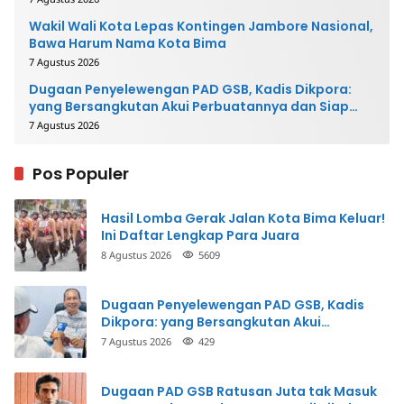
Wakil Wali Kota Lepas Kontingen Jambore Nasional,
Bawa Harum Nama Kota Bima
7 Agustus 2026
Dugaan Penyelewengan PAD GSB, Kadis Dikpora:
yang Bersangkutan Akui Perbuatannya dan Siap
Mengembalikan Uang
7 Agustus 2026
Pos Populer
Hasil Lomba Gerak Jalan Kota Bima Keluar!
Ini Daftar Lengkap Para Juara
8 Agustus 2026
5609
Dugaan Penyelewengan PAD GSB, Kadis
Dikpora: yang Bersangkutan Akui
Perbuatannya dan Siap Mengembalikan
7 Agustus 2026
429
Uang
Dugaan PAD GSB Ratusan Juta tak Masuk