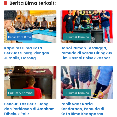
Berita Bima terkait:
Kabar Kota Bima
Hukum & Kriminal
Kapolres Bima Kota
Bobol Rumah Tetangga,
Perkuat Sinergi dengan
Pemuda di Sarae Diringkus
Jurnalis, Dorong
Tim Opsnal Polsek Rasbar
Pemberitaan Positif untuk
Kemajuan Daerah
Hukum & Kriminal
Hukum & Kriminal
Pencuri Tas Berisi Uang
Panik Saat Razia
dan Perhiasan di Amahami
Kendaraan, Pemuda di
Dibekuk Polisi
Kota Bima Kedapatan