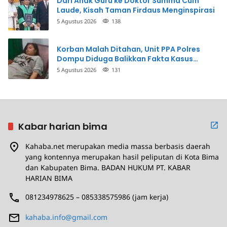
Dari Anak Guru ke Doktor Summa Cum
Laude, Kisah Taman Firdaus Menginspirasi
5 Agustus 2026
138
Korban Malah Ditahan, Unit PPA Polres
Dompu Diduga Balikkan Fakta Kasus
Penganiayaan
5 Agustus 2026
131
Kabar harian bima
Kahaba.net merupakan media massa berbasis daerah
yang kontennya merupakan hasil peliputan di Kota Bima
dan Kabupaten Bima. BADAN HUKUM PT. KABAR
HARIAN BIMA
081234978625 – 085338575986 (jam kerja)
kahaba.info@gmail.com