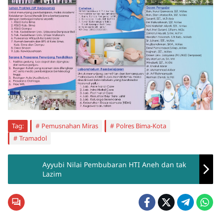
Tag:
Pemusnahan Miras
Polres Bima-Kota
Tramadol
Ayyubi Nilai Pembubaran HTI Aneh dan tak
Lazim