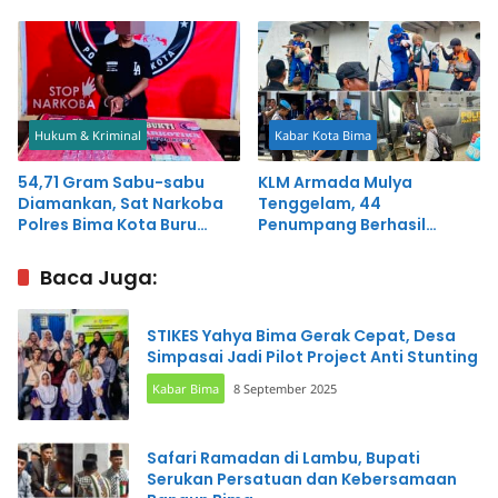
Simpan Sabu-sabu
Hukum & Kriminal
Kabar Kota Bima
54,71 Gram Sabu-sabu
KLM Armada Mulya
Diamankan, Sat Narkoba
Tenggelam, 44
Polres Bima Kota Buru
Penumpang Berhasil
Pemasok
Diselamatkan Tim
Gabungan
Baca Juga:
STIKES Yahya Bima Gerak Cepat, Desa
Simpasai Jadi Pilot Project Anti Stunting
Kabar Bima
8 September 2025
Safari Ramadan di Lambu, Bupati
Serukan Persatuan dan Kebersamaan