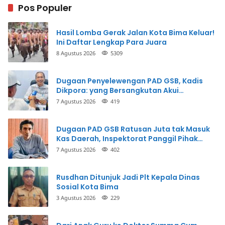
Pos Populer
Hasil Lomba Gerak Jalan Kota Bima Keluar!
Ini Daftar Lengkap Para Juara
8 Agustus 2026
5309
Dugaan Penyelewengan PAD GSB, Kadis
Dikpora: yang Bersangkutan Akui
Perbuatannya dan Siap Mengembalikan
7 Agustus 2026
419
Uang
Dugaan PAD GSB Ratusan Juta tak Masuk
Kas Daerah, Inspektorat Panggil Pihak
Terkait
7 Agustus 2026
402
Rusdhan Ditunjuk Jadi Plt Kepala Dinas
Sosial Kota Bima
3 Agustus 2026
229