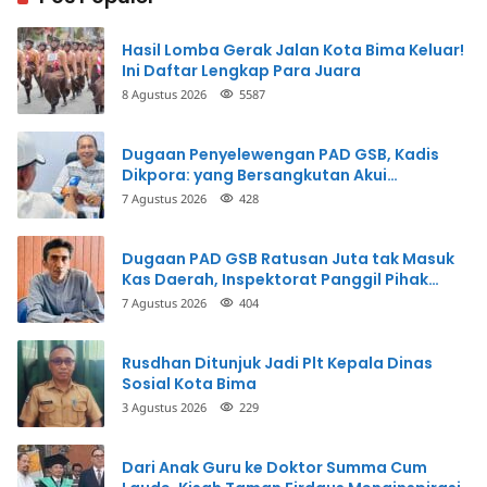
Hasil Lomba Gerak Jalan Kota Bima Keluar!
Ini Daftar Lengkap Para Juara
8 Agustus 2026
5587
Dugaan Penyelewengan PAD GSB, Kadis
Dikpora: yang Bersangkutan Akui
Perbuatannya dan Siap Mengembalikan
7 Agustus 2026
428
Uang
Dugaan PAD GSB Ratusan Juta tak Masuk
Kas Daerah, Inspektorat Panggil Pihak
Terkait
7 Agustus 2026
404
Rusdhan Ditunjuk Jadi Plt Kepala Dinas
Sosial Kota Bima
3 Agustus 2026
229
Dari Anak Guru ke Doktor Summa Cum