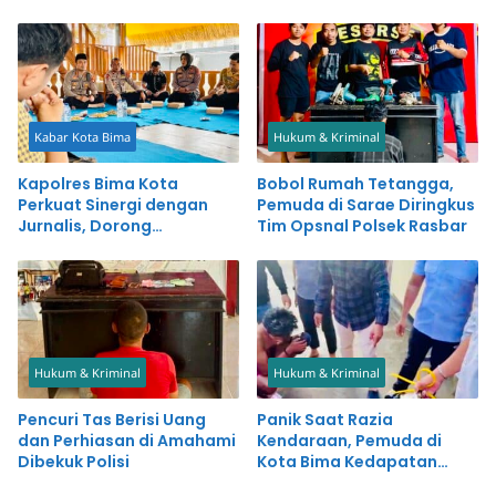
Kabar Kota Bima
Hukum & Kriminal
Kapolres Bima Kota
Bobol Rumah Tetangga,
Perkuat Sinergi dengan
Pemuda di Sarae Diringkus
Jurnalis, Dorong
Tim Opsnal Polsek Rasbar
Pemberitaan Positif untuk
Kemajuan Daerah
Hukum & Kriminal
Hukum & Kriminal
Pencuri Tas Berisi Uang
Panik Saat Razia
dan Perhiasan di Amahami
Kendaraan, Pemuda di
Dibekuk Polisi
Kota Bima Kedapatan
Simpan Sabu-sabu