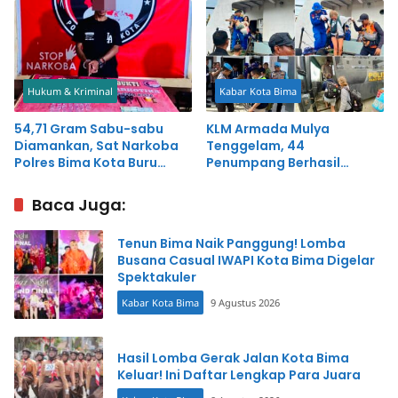
Hukum & Kriminal
Kabar Kota Bima
54,71 Gram Sabu-sabu
KLM Armada Mulya
Diamankan, Sat Narkoba
Tenggelam, 44
Polres Bima Kota Buru
Penumpang Berhasil
Pemasok
Diselamatkan Tim
Gabungan
Baca Juga:
Tenun Bima Naik Panggung! Lomba
Busana Casual IWAPI Kota Bima Digelar
Spektakuler
Kabar Kota Bima
9 Agustus 2026
Hasil Lomba Gerak Jalan Kota Bima
Keluar! Ini Daftar Lengkap Para Juara