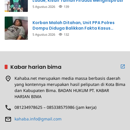
Laude, Kisah Taman Firdaus Menginspirasi
5 Agustus 2026
139
Korban Malah Ditahan, Unit PPA Polres
Dompu Diduga Balikkan Fakta Kasus
Penganiayaan
5 Agustus 2026
132
Kabar harian bima
Kahaba.net merupakan media massa berbasis daerah
yang kontennya merupakan hasil peliputan di Kota Bima
dan Kabupaten Bima. BADAN HUKUM PT. KABAR
HARIAN BIMA
081234978625 – 085338575986 (jam kerja)
kahaba.info@gmail.com