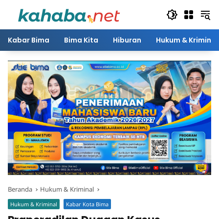
Langsung
ke
konten
Kabar Bima
Bima Kita
Hiburan
Hukum & Kriminal
Beranda
Hukum & Kriminal
Hukum & Kriminal
Kabar Kota Bima