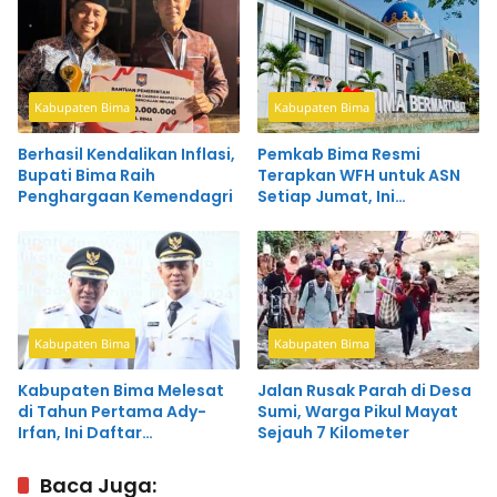
Kabupaten Bima
Kabupaten Bima
Berhasil Kendalikan Inflasi,
Pemkab Bima Resmi
Bupati Bima Raih
Terapkan WFH untuk ASN
Penghargaan Kemendagri
Setiap Jumat, Ini
Pengecualiannya
Kabupaten Bima
Kabupaten Bima
Kabupaten Bima Melesat
Jalan Rusak Parah di Desa
di Tahun Pertama Ady-
Sumi, Warga Pikul Mayat
Irfan, Ini Daftar
Sejauh 7 Kilometer
Prestasinya
Baca Juga: