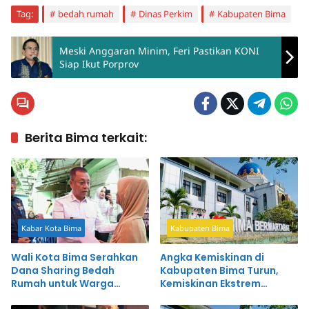
Tag:
bedah rumah
Dinas Perkim
Kabupaten Bima
Meski Anggaran Minim, Feri Pastikan KONI
Siap Ikut Porprov
Berita Bima terkait:
Kabar Kota Bima
Kabupaten Bima
Wali Kota Bima Serahkan
Angka Kemiskinan di
Dana Sharing Bedah
Kabupaten Bima Turun,
Rumah untuk Warga
Kemiskinan Ekstrem
Paruga
Tinggal 0,41 Persen