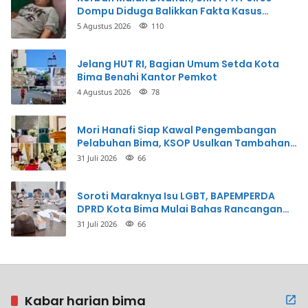
Dompu Diduga Balikkan Fakta Kasus
Penganiayaan
5 Agustus 2026
110
Jelang HUT RI, Bagian Umum Setda Kota
Bima Benahi Kantor Pemkot
4 Agustus 2026
78
Mori Hanafi Siap Kawal Pengembangan
Pelabuhan Bima, KSOP Usulkan Tambahan
Dermaga Rp400 Miliar
31 Juli 2026
66
Soroti Maraknya Isu LGBT, BAPEMPERDA
DPRD Kota Bima Mulai Bahas Rancangan
Perda Pencegahan
31 Juli 2026
66
Kabar harian bima