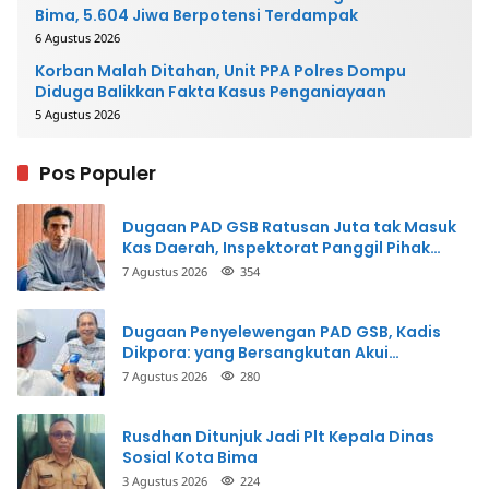
Bima, 5.604 Jiwa Berpotensi Terdampak
6 Agustus 2026
Korban Malah Ditahan, Unit PPA Polres Dompu
Diduga Balikkan Fakta Kasus Penganiayaan
5 Agustus 2026
Pos Populer
Dugaan PAD GSB Ratusan Juta tak Masuk
Kas Daerah, Inspektorat Panggil Pihak
Terkait
7 Agustus 2026
354
Dugaan Penyelewengan PAD GSB, Kadis
Dikpora: yang Bersangkutan Akui
Perbuatannya dan Siap Mengembalikan
7 Agustus 2026
280
Uang
Rusdhan Ditunjuk Jadi Plt Kepala Dinas
Sosial Kota Bima
3 Agustus 2026
224