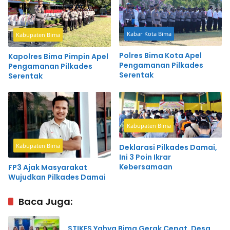
Kabar Kota Bima
Kabupaten Bima
Polres Bima Kota Apel
Kapolres Bima Pimpin Apel
Pengamanan Pilkades
Pengamanan Pilkades
Serentak
Serentak
Kabupaten Bima
Kabupaten Bima
Deklarasi Pilkades Damai,
Ini 3 Poin Ikrar
Kebersamaan
FP3 Ajak Masyarakat
Wujudkan Pilkades Damai
Baca Juga:
STIKES Yahya Bima Gerak Cepat, Desa