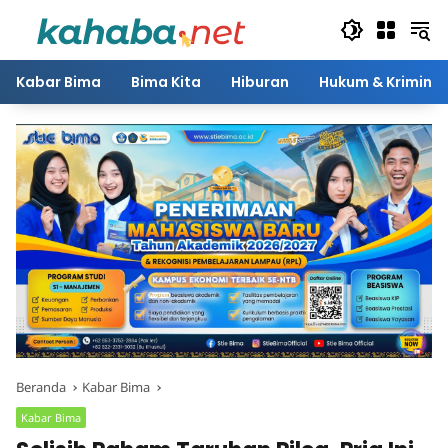
Langsung
ke
konten
Kabar Bima
Bima Kita
Hiburan
Hukum & Kriminal
Beranda
Kabar Bima
Kabar Bima