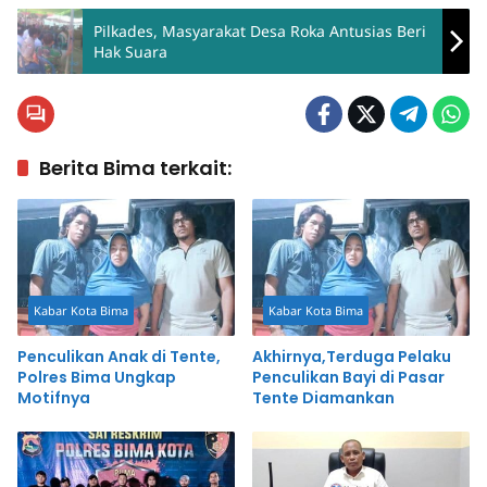
Pilkades, Masyarakat Desa Roka Antusias Beri
Hak Suara
Berita Bima terkait:
Kabar Kota Bima
Kabar Kota Bima
Penculikan Anak di Tente,
Akhirnya,Terduga Pelaku
Polres Bima Ungkap
Penculikan Bayi di Pasar
Motifnya
Tente Diamankan