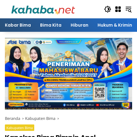
Langsung
ke
konten
Kabar Bima
Bima Kita
Hiburan
Hukum & Kriminal
Beranda
Kabupaten Bima
Kabupaten Bima