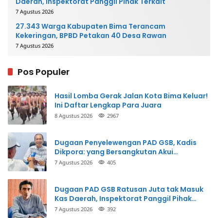
Daerah, Inspektorat Panggil Pihak Terkait
7 Agustus 2026
27.343 Warga Kabupaten Bima Terancam
Kekeringan, BPBD Petakan 40 Desa Rawan
7 Agustus 2026
Pos Populer
Hasil Lomba Gerak Jalan Kota Bima Keluar!
Ini Daftar Lengkap Para Juara
8 Agustus 2026
2967
Dugaan Penyelewengan PAD GSB, Kadis
Dikpora: yang Bersangkutan Akui
Perbuatannya dan Siap Mengembalikan
7 Agustus 2026
405
Uang
Dugaan PAD GSB Ratusan Juta tak Masuk
Kas Daerah, Inspektorat Panggil Pihak
Terkait
7 Agustus 2026
392