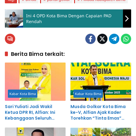
Ini 4 OPD Kota Bima Dengan Capaian PAD
Rendah
Berita Bima terkait:
Kabar Kota Bima
Kabar Kota Bima
Sari Yuliati Jadi Wakil
Musda Golkar Kota Bima
Ketua DPR RI, Alfian: Ini
ke-V, Alfian Ajak Kader
Kebanggaan Seluruh
Torehkan “Tinta Emas”
Masyarakat NTB
dalam Sejarah Politik Bima