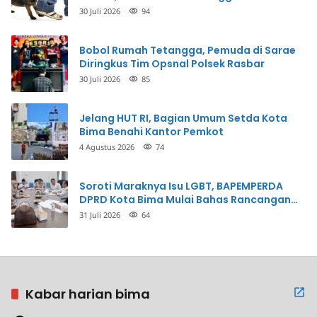
30 Juli 2026
94
Bobol Rumah Tetangga, Pemuda di Sarae
Diringkus Tim Opsnal Polsek Rasbar
30 Juli 2026
85
Jelang HUT RI, Bagian Umum Setda Kota
Bima Benahi Kantor Pemkot
4 Agustus 2026
74
Soroti Maraknya Isu LGBT, BAPEMPERDA
DPRD Kota Bima Mulai Bahas Rancangan
Perda Pencegahan
31 Juli 2026
64
Kabar harian bima