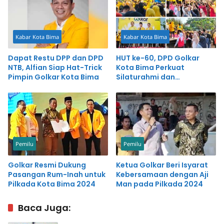
Kabar Kota Bima
Kabar Kota Bima
Dapat Restu DPP dan DPD
HUT ke-60, DPD Golkar
NTB, Alfian Siap Hat-Trick
Kota Bima Perkuat
Pimpin Golkar Kota Bima
Silaturahmi dan
Pendidikan Politik
Pemilu
Pemilu
Golkar Resmi Dukung
Ketua Golkar Beri Isyarat
Pasangan Rum-Inah untuk
Kebersamaan dengan Aji
Pilkada Kota Bima 2024
Man pada Pilkada 2024
Baca Juga: