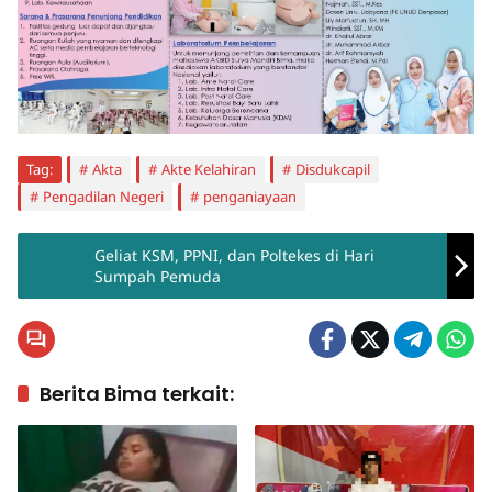
Tag:
Akta
Akte Kelahiran
Disdukcapil
Pengadilan Negeri
penganiayaan
Geliat KSM, PPNI, dan Poltekes di Hari
Sumpah Pemuda
Berita Bima terkait: