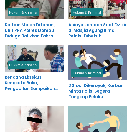
Hukum & Kriminal
Hukum & Kriminal
Korban Malah Ditahan,
Aniaya Jamaah Saat Dzikir
Unit PPA Polres Dompu
di Masjid Agung Bima,
Diduga Balikkan Fakta
Pelaku Dibekuk
Kasus Penganiayaan
Hukum & Kriminal
Hukum & Kriminal
Rencana Eksekusi
Sengketa Ruko,
3 Siswi Dikeroyok, Korban
Pengadilan Sampaikan
Minta Polisi Segera
Proses Sesuai Aturan
Tangkap Pelaku