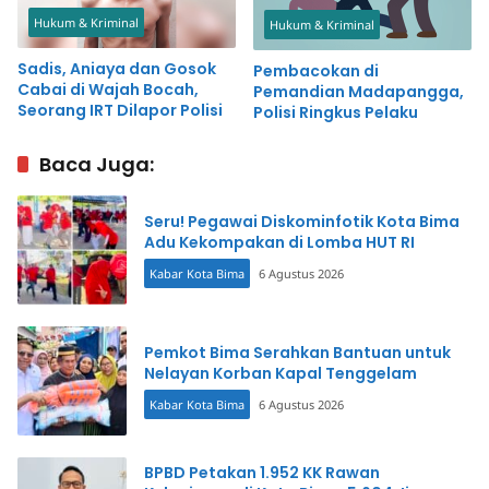
Hukum & Kriminal
Hukum & Kriminal
Sadis, Aniaya dan Gosok
Pembacokan di
Cabai di Wajah Bocah,
Pemandian Madapangga,
Seorang IRT Dilapor Polisi
Polisi Ringkus Pelaku
Baca Juga:
Seru! Pegawai Diskominfotik Kota Bima
Adu Kekompakan di Lomba HUT RI
Kabar Kota Bima
6 Agustus 2026
Pemkot Bima Serahkan Bantuan untuk
Nelayan Korban Kapal Tenggelam
Kabar Kota Bima
6 Agustus 2026
BPBD Petakan 1.952 KK Rawan