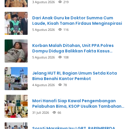
3 Agustus 2026
219
Dari Anak Guru ke Doktor Summa Cum
Laude, Kisah Taman Firdaus Menginspirasi
5 Agustus 2026
116
Korban Malah Ditahan, Unit PPA Polres
Dompu Diduga Balikkan Fakta Kasus
Penganiayaan
5 Agustus 2026
108
Jelang HUT RI, Bagian Umum Setda Kota
Bima Benahi Kantor Pemkot
4 Agustus 2026
78
Mori Hanafi Siap Kawal Pengembangan
Pelabuhan Bima, KSOP Usulkan Tambahan
Dermaga Rp400 Miliar
31 Juli 2026
66
Soroti Maraknya Isu LGBT, BAPEMPERDA