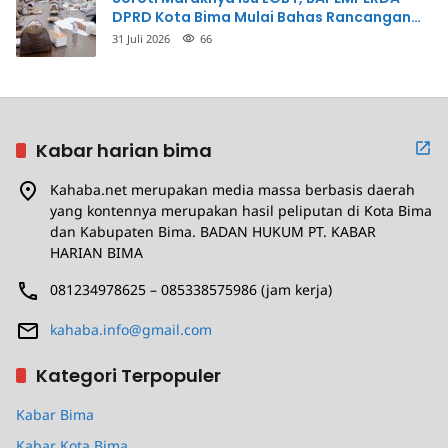
DPRD Kota Bima Mulai Bahas Rancangan
Perda Pencegahan
31 Juli 2026
66
Kabar harian bima
Kahaba.net merupakan media massa berbasis daerah
yang kontennya merupakan hasil peliputan di Kota Bima
dan Kabupaten Bima. BADAN HUKUM PT. KABAR
HARIAN BIMA
081234978625 – 085338575986 (jam kerja)
kahaba.info@gmail.com
Kategori Terpopuler
Kabar Bima
Kabar Kota Bima