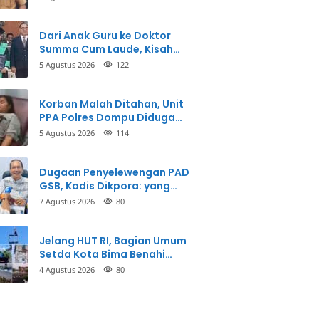
Dari Anak Guru ke Doktor
Summa Cum Laude, Kisah
Taman Firdaus Menginspirasi
5 Agustus 2026
122
Korban Malah Ditahan, Unit
PPA Polres Dompu Diduga
Balikkan Fakta Kasus
5 Agustus 2026
114
Penganiayaan
Dugaan Penyelewengan PAD
GSB, Kadis Dikpora: yang
Bersangkutan Akui
7 Agustus 2026
80
Perbuatannya dan Siap
Mengembalikan Uang
Jelang HUT RI, Bagian Umum
Setda Kota Bima Benahi
Kantor Pemkot
4 Agustus 2026
80