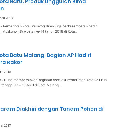
Kota Batu, Produk Unggulan Bima
an
pril 2018
a.- Pemerintah Kota (Pemkot) Bima juga berkesempatan hadir
n Muskonwil IV Apeksi ke-14 tahun 2018 di Kota…
Kota Batu Malang, Bagian AP Hadiri
ra Rakor
ril 2018
a.- Guna mempersipkan kegiatan Asosiasi Pemerintah Kota Seluruh
 tanggal 17 – 19 April di Kota Malang,…
taram Diakhiri dengan Tanam Pohon di
ei 2017