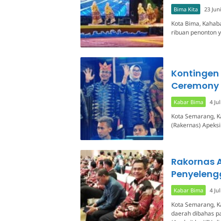
Bima Kita
23 Jun
Kota Bima, Kahab
ribuan penonton 
Kontingen
Ceremony 
Kabar Bima
4 Ju
Kota Semarang, K
(Rakernas) Apeksi
Rakornas 
Penyeleng
Kabar Bima
4 Ju
Kota Semarang, K
daerah dibahas pa