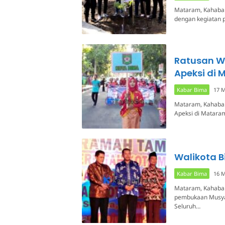
Mataram, Kahaba.-
dengan kegiatan 
Ratusan W
Apeksi di
Kabar Bima
17 M
Mataram, Kahaba.
Apeksi di Mataram
Walikota B
Kabar Bima
16 M
Mataram, Kahaba.-
pembukaan Musyaw
Seluruh…