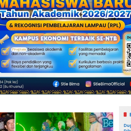
Du
Dik