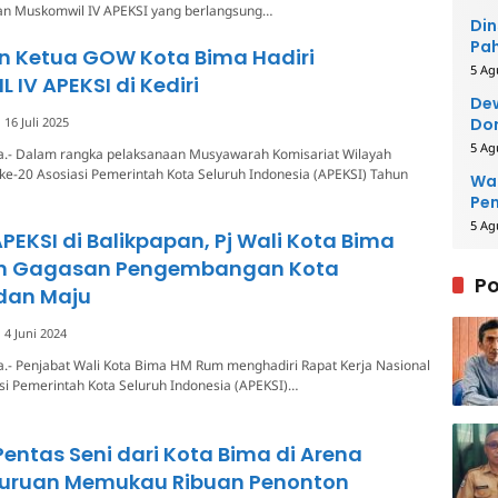
an Muskomwil IV APEKSI yang berlangsung…
Din
Pah
n Ketua GOW Kota Bima Hadiri
Rei
5 Ag
IV APEKSI di Kediri
Dew
16 Juli 2025
Dor
5 Ag
a.- Dalam rangka pelaksanaan Musyawarah Komisariat Wilayah
e-20 Asosiasi Pemerintah Kota Seluruh Indonesia (APEKSI) Tahun
Wal
Pe
5 Ag
PEKSI di Balikpapan, Pj Wali Kota Bima
n Gagasan Pengembangan Kota
Po
 dan Maju
4 Juni 2024
a.- Penjabat Wali Kota Bima HM Rum menghadiri Rapat Kerja Nasional
si Pemerintah Kota Seluruh Indonesia (APEKSI)…
entas Seni dari Kota Bima di Arena
suruan Memukau Ribuan Penonton