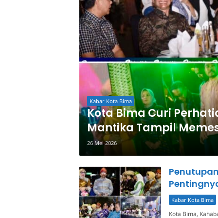
Kabar Kota Bima
Kota Bima Curi Perhati
Mantika Tampil Meme
26 Mei 2026
Penutupan 
Pentingnya
Kabar Kota Bima
Kota Bima, Kahaba