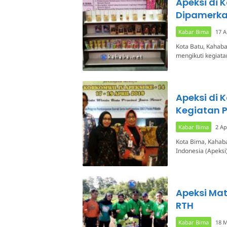
Apeksi di 
Dipamerk
Kabar Bima
17 A
Kota Batu, Kahab
mengikuti kegiata
Apeksi di 
Kegiatan P
Kabar Bima
2 Ap
Kota Bima, Kahab
Indonesia (Apeksi)
Apeksi Ma
RTH
Kabar Bima
18 M