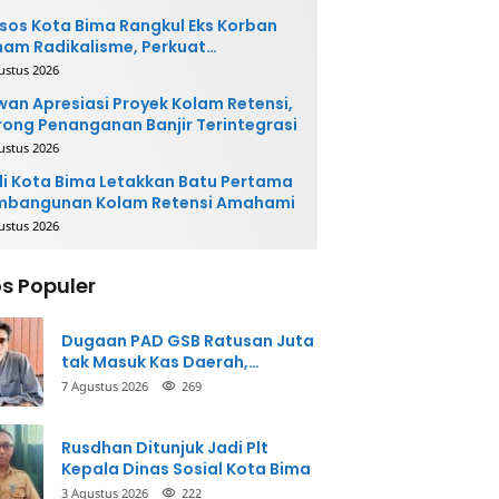
sos Kota Bima Rangkul Eks Korban
am Radikalisme, Perkuat
ntegrasi Sosial
ustus 2026
an Apresiasi Proyek Kolam Retensi,
ong Penanganan Banjir Terintegrasi
ustus 2026
i Kota Bima Letakkan Batu Pertama
mbangunan Kolam Retensi Amahami
ustus 2026
s Populer
Dugaan PAD GSB Ratusan Juta
tak Masuk Kas Daerah,
Inspektorat Panggil Pihak
7 Agustus 2026
269
Terkait
Rusdhan Ditunjuk Jadi Plt
Kepala Dinas Sosial Kota Bima
3 Agustus 2026
222