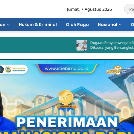
Jumat, 7 Agustus 2026
ran
Hukum & Kriminal
Olah Raga
Nasional
O
Dugaan Penyelewengan PAD GSB, Kadis
Dikpora: yang Bersangkutan Akui
Perbuatannya dan Siap Mengembalikan
Uang