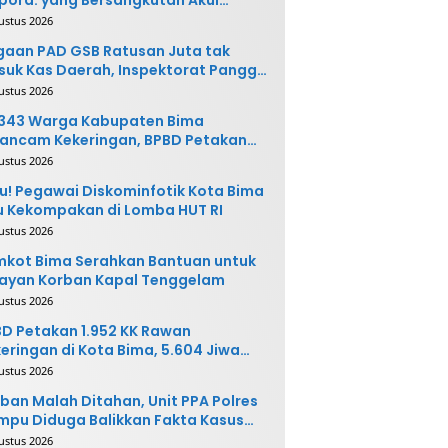
buatannya dan Siap
ustus 2026
ngembalikan Uang
aan PAD GSB Ratusan Juta tak
uk Kas Daerah, Inspektorat Panggil
ak Terkait
ustus 2026
.343 Warga Kabupaten Bima
ancam Kekeringan, BPBD Petakan
 Desa Rawan
ustus 2026
u! Pegawai Diskominfotik Kota Bima
 Kekompakan di Lomba HUT RI
ustus 2026
kot Bima Serahkan Bantuan untuk
ayan Korban Kapal Tenggelam
ustus 2026
D Petakan 1.952 KK Rawan
eringan di Kota Bima, 5.604 Jiwa
rpotensi Terdampak
ustus 2026
ban Malah Ditahan, Unit PPA Polres
pu Diduga Balikkan Fakta Kasus
nganiayaan
ustus 2026