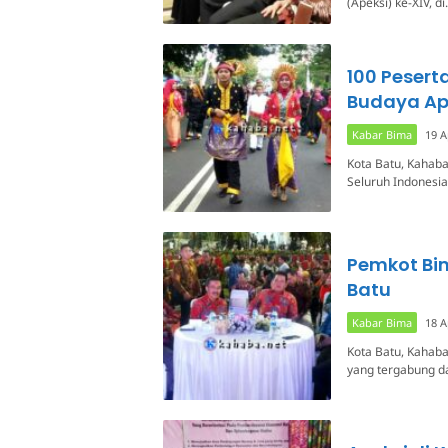
(Apeksi) ke-XIV, d
100 Pesert
Budaya Ape
Kabar Bima
19 A
Kota Batu, Kahaba
Seluruh Indonesia
Pemkot Bi
Batu
Kabar Bima
18 A
Kota Batu, Kahab
yang tergabung da