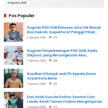
6 Agustus 2026
Pos Populer
Dugaan PAD GSB Ratusan Juta tak Masuk
Kas Daerah, Inspektorat Panggil Pihak
Terkait
7 Agustus 2026
373
Dugaan Penyelewengan PAD GSB, Kadis
Dikpora: yang Bersangkutan Akui
Perbuatannya dan Siap Mengembalikan
7 Agustus 2026
358
Uang
Rusdhan Ditunjuk Jadi Plt Kepala Dinas
Sosial Kota Bima
3 Agustus 2026
225
Dari Anak Guru ke Doktor Summa Cum
Laude, Kisah Taman Firdaus Menginspirasi
5 Agustus 2026
132