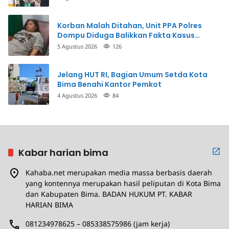
Korban Malah Ditahan, Unit PPA Polres
Dompu Diduga Balikkan Fakta Kasus
Penganiayaan
5 Agustus 2026
126
Jelang HUT RI, Bagian Umum Setda Kota
Bima Benahi Kantor Pemkot
4 Agustus 2026
84
Kabar harian bima
Kahaba.net merupakan media massa berbasis daerah
yang kontennya merupakan hasil peliputan di Kota Bima
dan Kabupaten Bima. BADAN HUKUM PT. KABAR
HARIAN BIMA
081234978625 – 085338575986 (jam kerja)