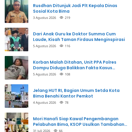
Rusdhan Ditunjuk Jadi Plt Kepala Dinas
Sosial Kota Bima
3 Agustus 2026
219
Dari Anak Guru ke Doktor Summa Cum
Laude, Kisah Taman Firdaus Menginspirasi
5 Agustus 2026
116
Korban Malah Ditahan, Unit PPA Polres
Dompu Diduga Balikkan Fakta Kasus
Penganiayaan
5 Agustus 2026
108
Jelang HUT RI, Bagian Umum Setda Kota
Bima Benahi Kantor Pemkot
4 Agustus 2026
78
Mori Hanafi Siap Kawal Pengembangan
Pelabuhan Bima, KSOP Usulkan Tambahan
Dermaga Rp400 Miliar
31 Juli 2026
66