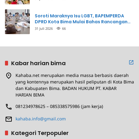
Soroti Maraknya Isu LGBT, BAPEMPERDA
DPRD Kota Bima Mulai Bahas Rancangan
Perda Pencegahan
31 Juli 2026
66
Kabar harian bima
Kahaba.net merupakan media massa berbasis daerah
yang kontennya merupakan hasil peliputan di Kota Bima
dan Kabupaten Bima. BADAN HUKUM PT. KABAR
HARIAN BIMA
081234978625 – 085338575986 (jam kerja)
kahaba.info@gmail.com
Kategori Terpopuler