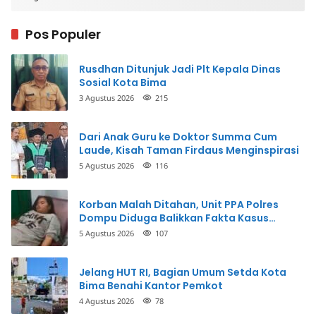
Pos Populer
Rusdhan Ditunjuk Jadi Plt Kepala Dinas
Sosial Kota Bima
3 Agustus 2026
215
Dari Anak Guru ke Doktor Summa Cum
Laude, Kisah Taman Firdaus Menginspirasi
5 Agustus 2026
116
Korban Malah Ditahan, Unit PPA Polres
Dompu Diduga Balikkan Fakta Kasus
Penganiayaan
5 Agustus 2026
107
Jelang HUT RI, Bagian Umum Setda Kota
Bima Benahi Kantor Pemkot
4 Agustus 2026
78