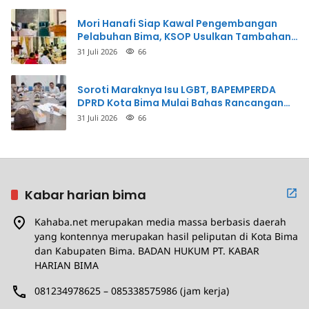
Mori Hanafi Siap Kawal Pengembangan
Pelabuhan Bima, KSOP Usulkan Tambahan
Dermaga Rp400 Miliar
31 Juli 2026
66
Soroti Maraknya Isu LGBT, BAPEMPERDA
DPRD Kota Bima Mulai Bahas Rancangan
Perda Pencegahan
31 Juli 2026
66
Kabar harian bima
Kahaba.net merupakan media massa berbasis daerah
yang kontennya merupakan hasil peliputan di Kota Bima
dan Kabupaten Bima. BADAN HUKUM PT. KABAR
HARIAN BIMA
081234978625 – 085338575986 (jam kerja)