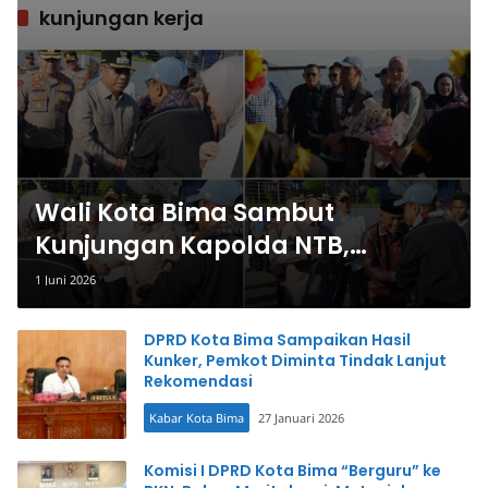
kunjungan kerja
Wali Kota Bima Sambut
Kunjungan Kapolda NTB,
Perkuat Sinergi Keamanan dan
1 Juni 2026
Pembangunan
DPRD Kota Bima Sampaikan Hasil
Kunker, Pemkot Diminta Tindak Lanjut
Rekomendasi
Kabar Kota Bima
27 Januari 2026
Komisi I DPRD Kota Bima “Berguru” ke