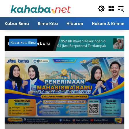
Langsung
ke
konten
Kabar Bima
Bima Kita
Hiburan
Hukum & Kriminal
BPBD Petakan 1.952 KK Rawan Kekeringan di
Korban Malah
Kabar Kota Bima
Berita Bima Terbaru
Kota Bima, 5.604 Jiwa Berpotensi Terdampak
Dompu Didug
Penganiaya